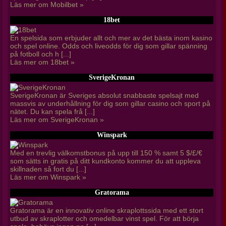
Läs mer om Mobilbet »
18bet
En spelsida som erbjuder allt och mer av det bästa inom kasino
och spel online. Odds och liveodds för dig som gillar spänning
på fotboll och h [...]
Läs mer om 18bet »
SverigeKronan
SverigeKronan är Sveriges absolut snabbaste spelsajt med
massvis av underhållning för dig som gillar casino och sport på
nätet. Du kan spela frå [...]
Läs mer om SverigeKronan »
Winspark
Med en trevlig välkomstbonus på upp till 150 % samt 5 $/£/€
som sätts in gratis på ditt kundkonto kommer du att uppleva
skillnaden så fort du [...]
Läs mer om Winspark »
Gratorama
Gratorama är en innovativ online skraplottssida med ett stort
utbud av skraplotter och omedelbar vinst spel. För att börja