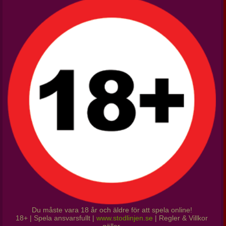
Du måste vara 18 år och äldre för att spela online!
18+ | Spela ansvarsfullt |
www.stodlinjen.se
| Regler & Villkor