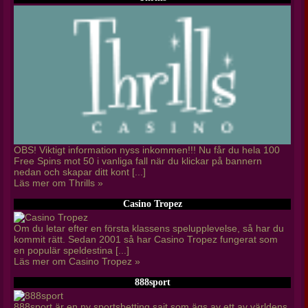
OBS! Viktigt information nyss inkommen!!! Nu får du hela 100
Free Spins mot 50 i vanliga fall när du klickar på bannern
nedan och skapar ditt kont [...]
Läs mer om Thrills »
Casino Tropez
Om du letar efter en första klassens spelupplevelse, så har du
kommit rätt. Sedan 2001 så har Casino Tropez fungerat som
en populär speldestina [...]
Läs mer om Casino Tropez »
888sport
888sport är en ny sportsbetting sajt som ägs av ett av världens