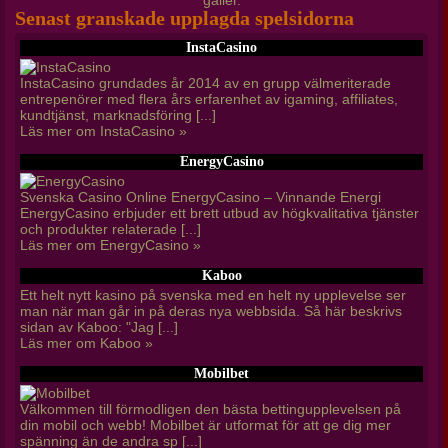
gäller.
Senast granskade upplagda spelsidorna
InstaCasino
InstaCasino grundades år 2014 av en grupp välmeriterade
entrepenörer med flera års erfarenhet av igaming, affiliates,
kundtjänst, marknadsföring [...]
Läs mer om InstaCasino »
EnergyCasino
Svenska Casino Online EnergyCasino – Vinnande Energi
EnergyCasino erbjuder ett brett utbud av högkvalitativa tjänster
och produkter relaterade [...]
Läs mer om EnergyCasino »
Kaboo
Ett helt nytt kasino på svenska med en helt ny upplevelse ser
man när man går in på deras nya webbsida. Så här beskrivs
sidan av Kaboo: "Jag [...]
Läs mer om Kaboo »
Mobilbet
Välkommen till förmodligen den bästa bettingupplevelsen på
din mobil och webb! Mobilbet är utformat för att ge dig mer
spänning än de andra sp [...]