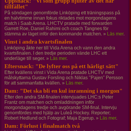
Uppsnack: "Vi som grupp njuter av det här
tillfället"
På söndagen genomförde Linköping ett träningspass på
en halvtimme innan fokus riktades mot morgondagens
match i Saab Arena. LHCTV pratade med forwarden
Garrett Roe, Daniel Rahimi och coach Tangnes för
stämma av läget inför den kommande matchen. »
Läs mer
.
Vinst i andra kvartsfinalen
Linköping åkte ner till Vida Arena och vann den andra
kvartsfinalen. I den tredje perioden vände LHC ett
underläge till seger. »
Läs mer
.
Eftersnack: "De lyfter oss på ett härligt sätt"
Efter kvällens vinst i Vida Arena pratade LHCTV med
målskyttarna Gustav Forsling och Niklas "Pajen" Persson
för att sammanfatta kvällen. »
Läs mer
.
Dam: "Det ska bli en kul inramning i morgon"
Efter den andra SM-finalen intervjuades LHC:s Peter
Frantz om matchen och omladdningen inför
morgondagens tredje och avgörande SM-final. Intervju
genomfördes med hjälp av Luleå Hockey. Reporter;
Robert Hedlund och Fotograf; Maja Egerup. »
Läs mer
.
Dam: Förlust i finalmatch två