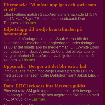
Eftersnack: "Vi måste upp igen och spela som
vi vill"
Efter kvällens match i Saab Arena eftersnackade LHCTV
med Niklas "Pajen" Persson och headcoach Dan
Tangnes. »
Läs mer
.
Biljettsläpp till tredje kvartsfinalen på
hemmaplan
I och med måndagens resultat i Saab Arena blir det
biljettsläpp till matchen på långfredagen under tisdagen.
11.00 är det biljettsläpp för medlemmar i LHC/White Lions
och detta sker i Saab Arena. 12.00 är det biljettsläpp för
övrig allmänhet i Saab Arena, via biljettombud samt på
webben. »
Läs mer
.
Uppsnack: "Det gör att det blir extra kul"
Inför kvällens match mot Växjö Lakers pratade LHCTV
med Sebbe Karlsson, Calle Dahlström samt Jakob Lilja. »
Läs mer
.
Dam: LHC lyckades inte försvara guldet
Efter två raka SM-guld tog det nu stopp. Luleå besegrade
Linköping HC i den tredje och avgörande SM-finalen med
4-1. (Arkivbild) »
Läs mer
.