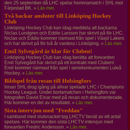
den 25 september då LHC spelar hemmamatch i SHL mot
Färjestad BK. »
Läs mer
.
Två backar ansluter till Linköping Hockey
Club
Linköping Hockey Club kan idag meddela att backarna
Niclas Lundgren och Eddie Larsson har skrivit på för LHC.
Niclas och Eddie kommer närmast från spel i Växjö Lakers
och har skrivit på för två år vardera i Linköping. »
Läs mer
.
Emil Sylvegård är klar för Cluben!
Linköping Hockey Club kan idag berätta att forwarden
Emil Sylvegård har skrivit på ett kontrakt med Cluben!
Emil kommer närmast från spel i seriekonkurrenten Luleå
Hockey. »
Läs mer
.
Bildspel från resan till Helsingfors
Innan SHL drog igång på allvar spelade LHC i Champions
Hockey League. Under bortamatchen i Helsingfors var
fotografen David Einar med på resan och dokumenterade.
Här kommer en del av resultatet. »
Läs mer
.
Sista intervjun med "Freddan"
I samband med slutsnacket tog LHCTV farväl av ett antal
spelare. Här kommer den sista LHCTV-intervjun med
forwarden Fredric Andersson. »
Läs mer
.