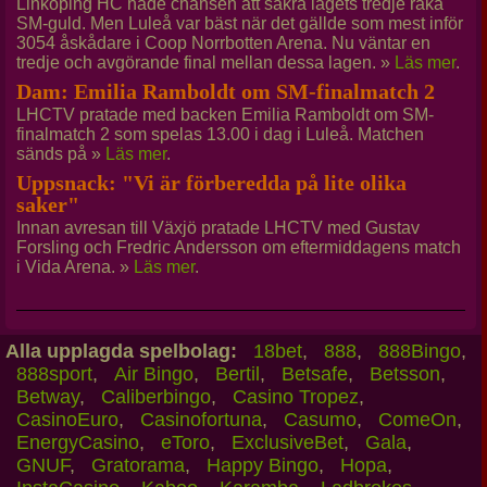
Linköping HC hade chansen att säkra lagets tredje raka
SM-guld. Men Luleå var bäst när det gällde som mest inför
3054 åskådare i Coop Norrbotten Arena. Nu väntar en
tredje och avgörande final mellan dessa lagen. »
Läs mer
.
Dam: Emilia Ramboldt om SM-finalmatch 2
LHCTV pratade med backen Emilia Ramboldt om SM-
finalmatch 2 som spelas 13.00 i dag i Luleå. Matchen
sänds på »
Läs mer
.
Uppsnack: "Vi är förberedda på lite olika
saker"
Innan avresan till Växjö pratade LHCTV med Gustav
Forsling och Fredric Andersson om eftermiddagens match
i Vida Arena. »
Läs mer
.
Alla upplagda spelbolag:
18bet
,
888
,
888Bingo
,
888sport
,
Air Bingo
,
Bertil
,
Betsafe
,
Betsson
,
Betway
,
Caliberbingo
,
Casino Tropez
,
CasinoEuro
,
Casinofortuna
,
Casumo
,
ComeOn
,
EnergyCasino
,
eToro
,
ExclusiveBet
,
Gala
,
GNUF
,
Gratorama
,
Happy Bingo
,
Hopa
,