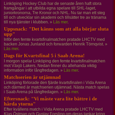
Linköping Hockey Club har de senaste åren haft stora
framgångar i att utbilda egna spelare till SHL-laget,
juniorkronorna, Tre Kronor och NHL. Nu tar man ett steg
till och utvecklar sin akademi och tillsätter tre av tränarna
till nya tjänster i klubben. »
Läs mer
.
Uppsnack: "Det känns som att alla börjar sluta
upp"
Inför den femte kvartsfinalmatchen pratade LHCTV med
backen Jonas Junland och forwarden Henrik Törnqvist. »
Läs mer
.
Dags för Kvartsfinal 5 i Saab Arena!
I morgon spelar Linköping den femte kvartsfinalmatchen
mot Växjö Lakers. Nedan finner du allehanda viktig
information inför långfredagen. »
Läs mer
.
Matchserien är utjämnad
Linköping förlorade den fjärde kvartsfinalen i Vida Arena
och därmed är matchserien utjämnad. Nästa match spelas
i Saab Arena på långfredagen. »
Läs mer
.
Eftersnack: "Vi måste vara lite bättre i de
hårda ytorna"
Efter kvällens match i Vida Arena pratade LHCTV med
Klas Östman och Gustav Forsling om deras tankar kring