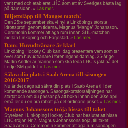
varit med och etablerat LHC som ett av Sveriges bästa lag
på damsidan. »
Läs mer
.
Biljettsläpp till Manges match!
Den 25:e september ska vi hylla Linköpings störste
idrottsprofil genom tiderna, Magnus ”Mange” Johansson.
Ceremonin kommer att äga rum innan SHL-matchen
mellan Linköping och Färjestad. »
Läs mer
.
Dam: Huvudtränare är klar!
Linköping Hockey Club kan idag presentera vem som tar
över som huvudtränare i föreningens damlag. 25-årige
Martin Andler är mannen som ska leda LHC:s jakt på det
tredje SM-guldet. »
Läs mer
.
Säkra din plats i Saab Arena till säsongen
2016/2017
Nu är det dags att säkra din plats i Saab Arena till den
kommande säsongen. Säsongskortsförsäljningen har
startat och om du passar på att boka innan den 30:e april
erhåller du en bra rabatt på det ordinarie priset. »
Läs mer
.
Magnus Johanssons tröja hissas till taket
Styrelsen i Linköping Hockey Club har beslutat att hissa
LHC-tröjan Nr 7, Magnus Johanssons tröja, till taket i
Saab Arena. Ceremonin kommer att äga rum söndagen