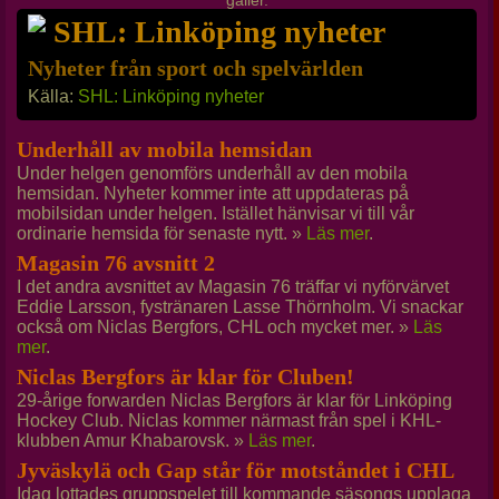
gäller.
SHL: Linköping nyheter
Nyheter från sport och spelvärlden
Källa:
SHL: Linköping nyheter
Underhåll av mobila hemsidan
Under helgen genomförs underhåll av den mobila
hemsidan. Nyheter kommer inte att uppdateras på
mobilsidan under helgen. Istället hänvisar vi till vår
ordinarie hemsida för senaste nytt. »
Läs mer
.
Magasin 76 avsnitt 2
I det andra avsnittet av Magasin 76 träffar vi nyförvärvet
Eddie Larsson, fystränaren Lasse Thörnholm. Vi snackar
också om Niclas Bergfors, CHL och mycket mer. »
Läs
mer
.
Niclas Bergfors är klar för Cluben!
29-årige forwarden Niclas Bergfors är klar för Linköping
Hockey Club. Niclas kommer närmast från spel i KHL-
klubben Amur Khabarovsk. »
Läs mer
.
Jyväskylä och Gap står för motståndet i CHL
Idag lottades gruppspelet till kommande säsongs upplaga