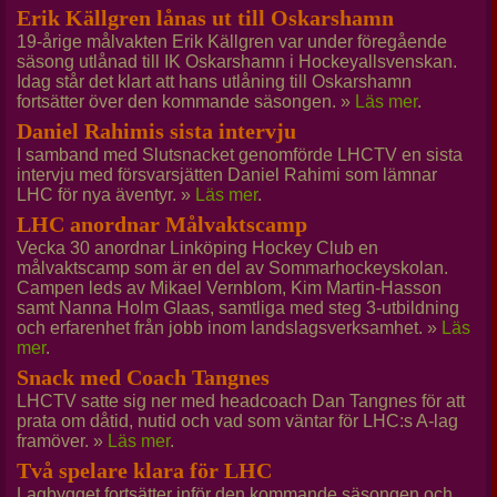
Erik Källgren lånas ut till Oskarshamn
19-årige målvakten Erik Källgren var under föregående
säsong utlånad till IK Oskarshamn i Hockeyallsvenskan.
Idag står det klart att hans utlåning till Oskarshamn
fortsätter över den kommande säsongen. »
Läs mer
.
Daniel Rahimis sista intervju
I samband med Slutsnacket genomförde LHCTV en sista
intervju med försvarsjätten Daniel Rahimi som lämnar
LHC för nya äventyr. »
Läs mer
.
LHC anordnar Målvaktscamp
Vecka 30 anordnar Linköping Hockey Club en
målvaktscamp som är en del av Sommarhockeyskolan.
Campen leds av Mikael Vernblom, Kim Martin-Hasson
samt Nanna Holm Glaas, samtliga med steg 3-utbildning
och erfarenhet från jobb inom landslagsverksamhet. »
Läs
mer
.
Snack med Coach Tangnes
LHCTV satte sig ner med headcoach Dan Tangnes för att
prata om dåtid, nutid och vad som väntar för LHC:s A-lag
framöver. »
Läs mer
.
Två spelare klara för LHC
Lagbygget fortsätter inför den kommande säsongen och