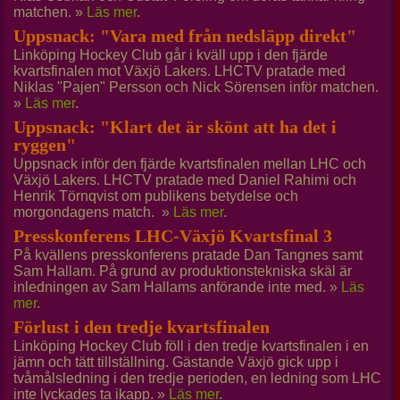
matchen. »
Läs mer
.
Uppsnack: "Vara med från nedsläpp direkt"
Linköping Hockey Club går i kväll upp i den fjärde
kvartsfinalen mot Växjö Lakers. LHCTV pratade med
Niklas "Pajen" Persson och Nick Sörensen inför matchen.
»
Läs mer
.
Uppsnack: "Klart det är skönt att ha det i
ryggen"
Uppsnack inför den fjärde kvartsfinalen mellan LHC och
Växjö Lakers. LHCTV pratade med Daniel Rahimi och
Henrik Törnqvist om publikens betydelse och
morgondagens match. »
Läs mer
.
Presskonferens LHC-Växjö Kvartsfinal 3
På kvällens presskonferens pratade Dan Tangnes samt
Sam Hallam. På grund av produktionstekniska skäl är
inledningen av Sam Hallams anförande inte med. »
Läs
mer
.
Förlust i den tredje kvartsfinalen
Linköping Hockey Club föll i den tredje kvartsfinalen i en
jämn och tätt tillställning. Gästande Växjö gick upp i
tvåmålsledning i den tredje perioden, en ledning som LHC
inte lyckades ta ikapp. »
Läs mer
.