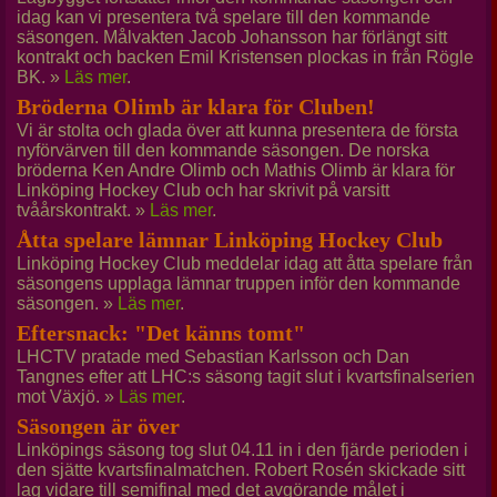
idag kan vi presentera två spelare till den kommande
säsongen. Målvakten Jacob Johansson har förlängt sitt
kontrakt och backen Emil Kristensen plockas in från Rögle
BK. »
Läs mer
.
Bröderna Olimb är klara för Cluben!
Vi är stolta och glada över att kunna presentera de första
nyförvärven till den kommande säsongen. De norska
bröderna Ken Andre Olimb och Mathis Olimb är klara för
Linköping Hockey Club och har skrivit på varsitt
tvåårskontrakt. »
Läs mer
.
Åtta spelare lämnar Linköping Hockey Club
Linköping Hockey Club meddelar idag att åtta spelare från
säsongens upplaga lämnar truppen inför den kommande
säsongen. »
Läs mer
.
Eftersnack: "Det känns tomt"
LHCTV pratade med Sebastian Karlsson och Dan
Tangnes efter att LHC:s säsong tagit slut i kvartsfinalserien
mot Växjö. »
Läs mer
.
Säsongen är över
Linköpings säsong tog slut 04.11 in i den fjärde perioden i
den sjätte kvartsfinalmatchen. Robert Rosén skickade sitt
lag vidare till semifinal med det avgörande målet i