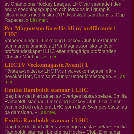
av Champions Hockey League. LHC var seedade i den
andra seedningsgruppen och lottades in i grupp K
tillsammans med finska JYP Jyväskylä samt franska Gap
Rapaces. »
Läs mer
.
Per Magnusson föreslås bli ny ordförande i
LHC
Valberedningen i Linköping Hockey Club föreslår inför
sommarens årsmöte att Per Magnusson ska ta över
ordförandeskapet i LHC efter mångåriga ordföranden
Christer Mård. »
Läs mer
.
LHCTV Veckomagasin Avsnitt 1
Första avsnittet av LHCTV:s nya veckomagasin där vi
bevakar Herr, Dam samt Junior under försäsongen. »
Läs
mer
.
Emilia Ramboldt stannar i LHC
Idag blev det klart att en av Sveriges bästa spelare, Emilia
Ramboldt, stannar i Linköping Hockey Club. Emilia har
varit med och etablerat LHC som ett av Sveriges bästa lag
på damsidan. »
Läs mer
.
Emilia Ramboldt stannar i LHC
Idag blev det klart att en av Sveriges bästa spelare, Emilia
Ramboldt, stannar i Linköping Hockey Club. Emilia har