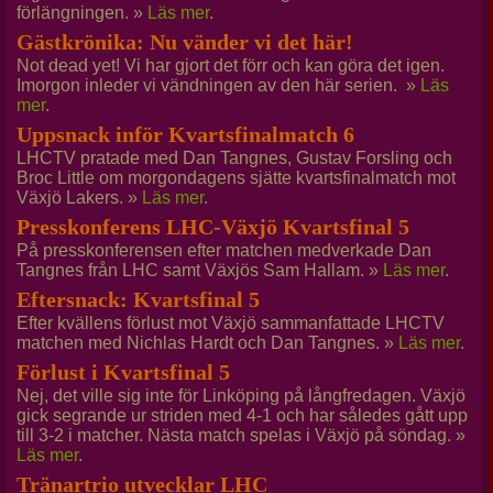
förlängningen. »
Läs mer
.
Gästkrönika: Nu vänder vi det här!
Not dead yet! Vi har gjort det förr och kan göra det igen.
Imorgon inleder vi vändningen av den här serien. »
Läs
mer
.
Uppsnack inför Kvartsfinalmatch 6
LHCTV pratade med Dan Tangnes, Gustav Forsling och
Broc Little om morgondagens sjätte kvartsfinalmatch mot
Växjö Lakers. »
Läs mer
.
Presskonferens LHC-Växjö Kvartsfinal 5
På presskonferensen efter matchen medverkade Dan
Tangnes från LHC samt Växjös Sam Hallam. »
Läs mer
.
Eftersnack: Kvartsfinal 5
Efter kvällens förlust mot Växjö sammanfattade LHCTV
matchen med Nichlas Hardt och Dan Tangnes. »
Läs mer
.
Förlust i Kvartsfinal 5
Nej, det ville sig inte för Linköping på långfredagen. Växjö
gick segrande ur striden med 4-1 och har således gått upp
till 3-2 i matcher. Nästa match spelas i Växjö på söndag. »
Läs mer
.
Tränartrio utvecklar LHC