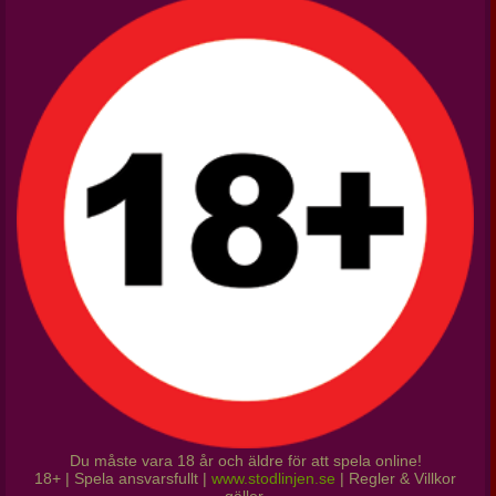
Du måste vara 18 år och äldre för att spela online!
18+ | Spela ansvarsfullt |
www.stodlinjen.se
| Regler & Villkor