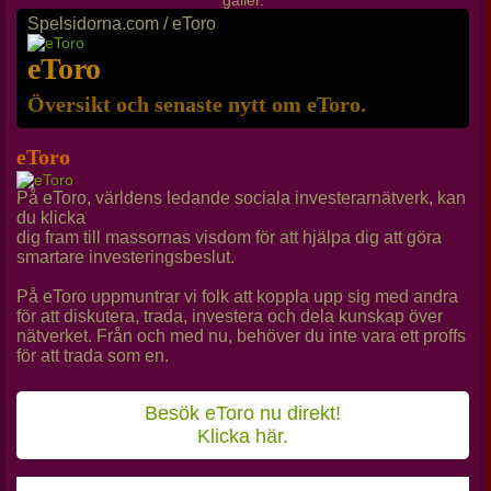
gäller.
Spelsidorna.com / eToro
eToro
Översikt och senaste nytt om eToro.
eToro
På eToro, världens ledande sociala investerarnätverk, kan
du klicka
dig fram till massornas visdom för att hjälpa dig att göra
smartare investeringsbeslut.
På eToro uppmuntrar vi folk att koppla upp sig med andra
för att diskutera, trada, investera och dela kunskap över
nätverket. Från och med nu, behöver du inte vara ett proffs
för att trada som en.
Besök eToro nu direkt!
Klicka här.