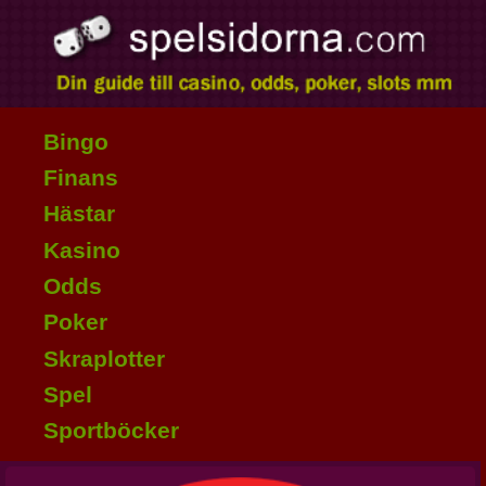
Bingo
Finans
Hästar
Kasino
Odds
Poker
Skraplotter
Spel
Sportböcker