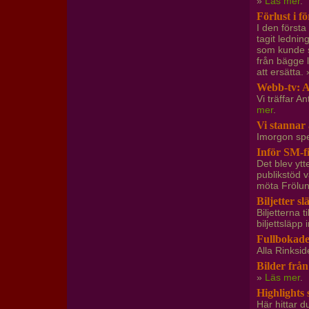
»
Läs mer
.
Förlust i f
I den första
tagit lednin
som kunde s
från bägge 
att ersätta.
Webb-tv: 
Vi träffar A
mer
.
Vi stannar 
Imorgon spe
Inför SM-f
Det blev yt
publikstöd v
möta Frölun
Biljetter s
Biljetterna 
biljettsläpp
Fullbokade
Alla Rinksid
Bilder från
»
Läs mer
.
Highlights 
Här hittar d