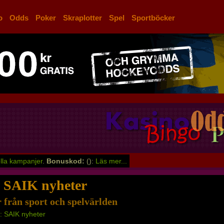
o
Odds
Poker
Skraplotter
Spel
Sportböcker
lla kampanjer
.
Bonuskod:
():
Läs mer...
 SAIK nyheter
 från sport och spelvärlden
: SAIK nyheter