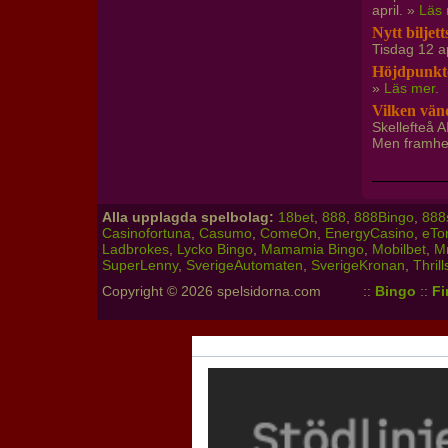
april. »
Läs
Nytt biljet
Tisdag 12 apr
Höjdpunkte
»
Läs mer
.
Vilken vän
Skellefteå A
Men framhej
Alla upplagda spelbolag:
18bet
,
888
,
888Bingo
,
888
Casinofortuna
,
Casumo
,
ComeOn
,
EnergyCasino
,
eTo
Ladbrokes
,
Lycko Bingo
,
Mamamia Bingo
,
Mobilbet
,
M
SuperLenny
,
SverigeAutomaten
,
SverigeKronan
,
Thrill
Copyright © 2026 spelsidorna.com
::
Bingo
::
Fi