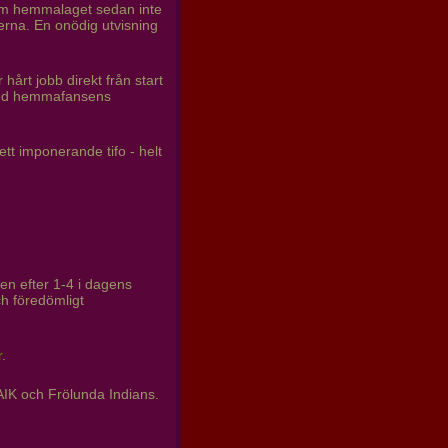
 som hemmalaget sedan inte
derna. En onödig utvisning
hårt jobb direkt från start
a med hemmafansens
tt imponerande tifo - helt
en efter 1-4 i dagens
h föredömligt
r
.
AIK och Frölunda Indians.