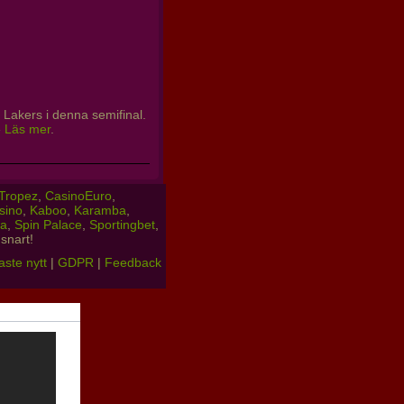
 Lakers i denna semifinal.
»
Läs mer
.
Tropez
,
CasinoEuro
,
sino
,
Kaboo
,
Karamba
,
ia
,
Spin Palace
,
Sportingbet
,
snart!
ste nytt
|
GDPR
|
Feedback