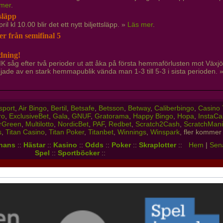
 mer
.
tsläpp
il kl 10.00 blir det ett nytt biljettsläpp. »
Läs mer
.
r från semifinal 5
dning!
IK såg efter två perioder ut att åka på första hemmaförlusten mot Växjö
ade av en stark hemmapublik vända man 1-3 till 5-3 i sista perioden. 
sport
,
Air Bingo
,
Bertil
,
Betsafe
,
Betsson
,
Betway
,
Caliberbingo
,
Casino 
ro
,
ExclusiveBet
,
Gala
,
GNUF
,
Gratorama
,
Happy Bingo
,
Hopa
,
InstaCa
rGreen
,
Multilotto
,
NordicBet
,
PAF
,
Redbet
,
Scratch2Cash
,
ScratchMan
s
,
Titan Casino
,
Titan Poker
,
Titanbet
,
Winnings
,
Winspark
, fler kommer 
nans
::
Hästar
::
Kasino
::
Odds
::
Poker
::
Skraplotter
::
Hem
|
Sena
Spel
::
Sportböcker
::