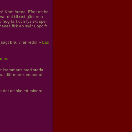
å Kraft Arena. Efter att ha
ar det till sist gästerna
hög fart och fysiskt spel
anes fick en svår uppgift
 sagt bra, vi är redo! »
Läs
 mer
.
n tillsammans med starkt
-final där man kommer att
r det att ske ett mindre