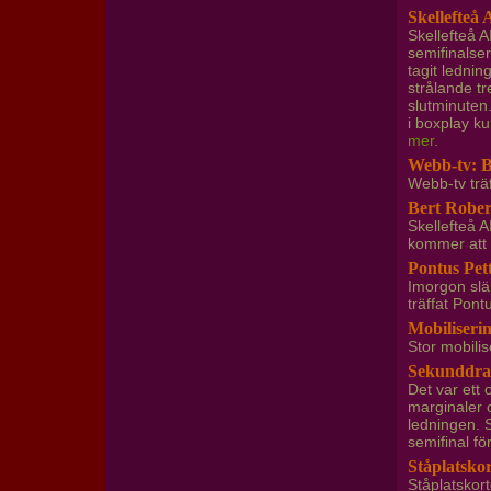
Skellefteå 
Skellefteå A
semifinalser
tagit ledni
strålande t
slutminuten.
i boxplay k
mer
.
Webb-tv: B
Webb-tv träf
Bert Robert
Skellefteå 
kommer att 
Pontus Pet
Imorgon slä
träffat Pon
Mobiliseri
Stor mobili
Sekunddram
Det var ett 
marginaler 
ledningen. 
semifinal för
Ståplatskor
Ståplatskort