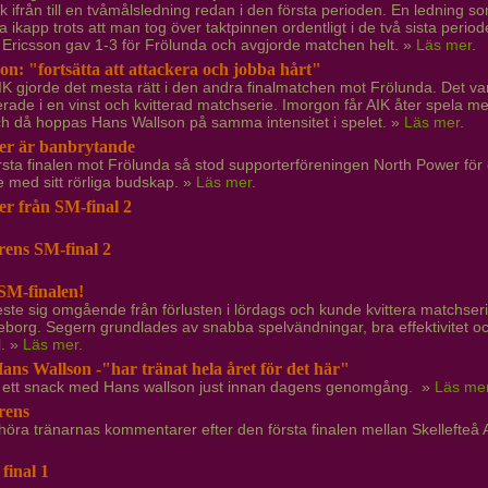
ck ifrån till en tvåmålsledning redan i den första perioden. En ledning
ikapp trots att man tog över taktpinnen ordentligt i de två sista perio
 Ericsson gav 1-3 för Frölunda och avgjorde matchen helt. »
Läs mer
.
n: "fortsätta att attackera och jobba hårt"
IK gjorde det mesta rätt i den andra finalmatchen mot Frölunda. Det var 
lterade i en vinst och kvitterad matchserie. Imorgon får AIK åter spel
och då hoppas Hans Wallson på samma intensitet i spelet. »
Läs mer
.
er är banbrytande
rsta finalen mot Frölunda så stod supporterföreningen North Power för e
 med sitt rörliga budskap. »
Läs mer
.
r från SM-final 2
rens SM-final 2
 SM-finalen!
este sig omgående från förlusten i lördags och kunde kvittera matchseri
eborg. Segern grundlades av snabba spelvändningar, bra effektivitet oc
l. »
Läs mer
.
ans Wallson -"har tränat hela året för det här"
 ett snack med Hans wallson just innan dagens genomgång. »
Läs me
rens
höra tränarnas kommentarer efter den första finalen mellan Skellefteå 
 final 1