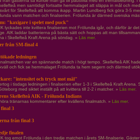
od från gästerna så kunde man gå till pausvila med en tremålsledning. 
kellefteå men samtidigt fortsatte hemmalaget att släppa in mål och med 
r svårt för Skellefteå att komma ikapp. Martin Lundberg fick göra 3-5
ölunda vann matchen och finalserien. Frölunda är därmed svenska mäs
lm: "kaxigare i spelet med puck"
IK lyckades inte kvittera finalserien mot Frölunda igår, och därför är det
äge. AIK laddar batterierna på bästa sätt och hoppas att man tillsam
na i Skellefteå Kraft Arena på söndag. »
Läs mer
.
r från SM-final 4
tökade ledningen
finalmatchen var en spännande match i högt tempo. Skellefteå AIK hade
kväll och fick se hemmalaget Frölunda ta hem segern och därmed utöka 
kare: "intensitet och tryck mot mål"
rtog i tisdags ledningen i finalserien efter 1-3 i Skellefteå Kraft Arena. 
 Göteborg med siktet inställt på att kvittera till 2-2 i matcher. »
Läs mer
.
rens Skellefteå AIK - Frölunda Indians
höra tränarnas kommentarer efter kvällens finalmatch. »
Läs mer
.
 final 3
rna från final 3
edje finalen
AIK tog emot Frölunda i den tredje matchen i årets SM-finalserie. Gäste