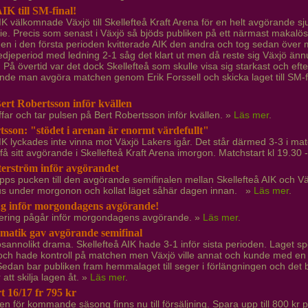
AIK till SM-final!
IK välkomnade Växjö till Skellefteå Kraft Arena för en helt avgörande s
ie. Precis som senast i Växjö så bjöds publiken på ett närmast makalös
ngen i den första perioden kvitterade AIK den andra och tog sedan över 
redjeperiod med ledning 2-1 såg det klart ut men då reste sig Växjö änn
 På övertid var det dock Skellefteå som skulle visa sig starkast och efter
unde man avgöra matchen genom Erik Forssell och skicka laget till SM-
ert Robertsson inför kvällen
far och tar pulsen på Bert Robertsson inför kvällen. »
Läs mer
.
sson: "stödet i arenan är enormt värdefullt"
AIK lyckades inte vinna mot Växjö Lakers igår. Det står därmed 3-3 i ma
få sitt avgörande i Skellefteå Kraft Arena imorgon. Matchstart kl 19.3
terström inför avgörandet
pps pucken till den avgörande semifinalen mellan Skellefteå AIK och V
tus under morgonon och kollat läget såhär dagen innan. »
Läs mer
.
ng inför morgondagens avgörande!
sering pågår inför morgondagens avgörande. »
Läs mer
.
atik gav avgörande semifinal
osannolikt drama. Skellefteå AIK hade 3-1 inför sista perioden. Laget 
och hade kontroll på matchen men Växjö ville annat och kunde med en s
Sedan bar publiken fram hemmalaget till seger i förlängningen och det 
 att skilja lagen åt. »
Läs mer
.
t 16/17 fr 795 kr
en för kommande säsong finns nu till försäljning. Spara upp till 800 kr p