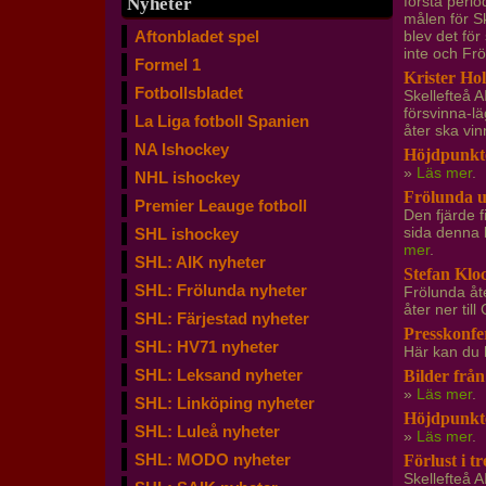
första peri
Nyheter
målen för S
Aftonbladet spel
blev det fö
inte och Fr
Formel 1
Krister Ho
Fotbollsbladet
Skellefteå A
försvinna-l
La Liga fotboll Spanien
åter ska vin
NA Ishockey
Höjdpunkte
»
Läs mer
.
NHL ishockey
Frölunda u
Premier Leauge fotboll
Den fjärde 
sida denna 
SHL ishockey
mer
.
SHL: AIK nyheter
Stefan Kloc
SHL: Frölunda nyheter
Frölunda åte
åter ner till
SHL: Färjestad nyheter
Presskonfe
SHL: HV71 nyheter
Här kan du 
SHL: Leksand nyheter
Bilder från
»
Läs mer
.
SHL: Linköping nyheter
Höjdpunkte
SHL: Luleå nyheter
»
Läs mer
.
SHL: MODO nyheter
Förlust i tr
Skellefteå 