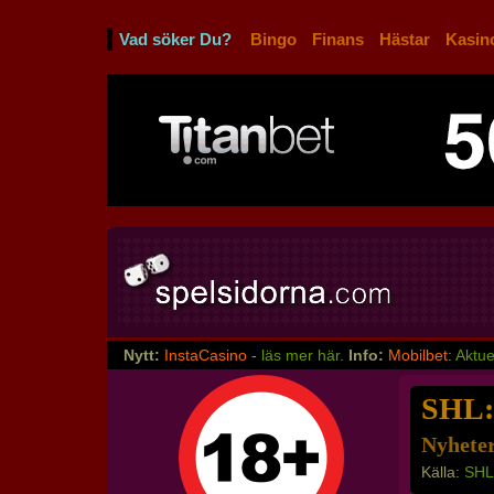
Vad söker Du?
Bingo
Finans
Hästar
Kasin
Nytt:
InstaCasino
-
läs mer här
.
Info:
Mobilbet
:
Aktue
SHL:
Nyheter
Källa:
SHL