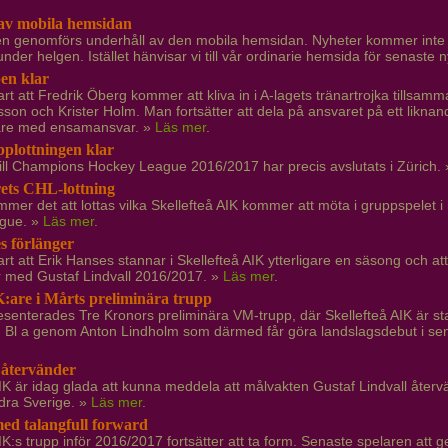
av mobila hemsidan
n genomförs underhåll av den mobila hemsidan. Nyheter kommer inte 
nder helgen. Istället hänvisar vi till vår ordinarie hemsida för senaste n
en klar
art att Fredrik Öberg kommer att kliva in i A-lagets tränartrojka tillsa
son och Krister Holm. Man fortsätter att dela på ansvaret på ett liknan
are med ensamansvar. »
Läs mer
.
lottningen klar
till Champions Hockey League 2016/2017 har precis avslutats i Zürich.
rets CHL-lottning
mer det att lottas vilka Skellefteå AIK kommer att möta i gruppspelet
gue. »
Läs mer
.
s förlänger
art att Erik Hanses stannar i Skellefteå AIK ytterligare en säsong och a
 med Gustaf Lindvall 2016/2017. »
Läs mer
.
are i Mårts preliminära trupp
resenterades Tre Kronors preliminära VM-trupp, där Skellefteå AIK är s
. Bl a genom Anton Lindholm som därmed får göra landslagsdebut i 
återvänder
IK är idag glada att kunna meddela att målvakten Gustaf Lindvall återvän
ödra Sverige. »
Läs mer
.
ed talangfull forward
IK:s trupp inför 2016/2017 fortsätter att ta form. Senaste spelaren att g