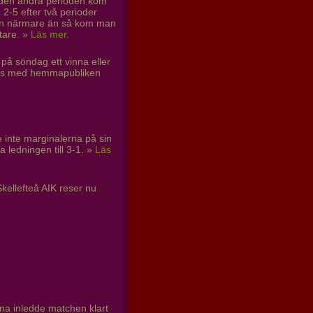
I den andra perioden kom
2-5 efter två perioder
 men närmare än så kom man
tare. »
Läs mer
.
 på söndag ett vinna eller
mans med hemmapubliken
 inte marginalerna på sin
ledningen till 3-1. »
Läs
Skellefteå AIK reser nu
rna inledde matchen klart