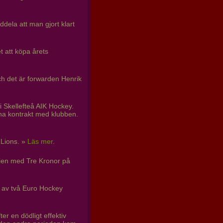
dela att man gjort klart
t att köpa årets
ch det är forwarden Henrik
 Skellefteå AIK Hockey.
ina kontrakt med klubben.
 Lions. »
Läs mer
.
kien med Tre Kronor på
n av två Euro Hockey
er en dödligt effektiv