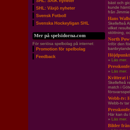
SHL: SAIK nyheter
bäst och gi
kunde hämta 
SHL: Växjö nyheter
från Jimmie
Svensk Fotboll
Hans Wallso
Svenska Hockeyligan SHL
Skellefteå A
vilket resu
stöttning, 
Mer på spelsidorna.com
North Pow
För seriösa spelbolag på internet:
Inför den fö
banbrytande
Promotion för spelbolag
Höjdpunkte
Feedback
»
Läs mer
.
Presskonfe
»
Läs mer
.
Kvitterat i
Skellefteå r
match i Göt
försvarsspe
Webb-tv: H
Webb-tv tar
Presskonfe
Här kan du 
»
Läs mer
.
Bilder från