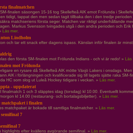
örsta finalmatchen
 SM-finalen säsongen 15-16 tog Skellefteå AIK emot Frölunda i Skellefte
gen tidigt, tappat den men sedan tagit tillbaka den i den tredje perioden v
äkra matchseriens första seger. Matchen var riktigt underhållande med 
lagen. Markus Svensson tvingades utgå i den andra perioden och Erik h
 »
Läs mer
.
Anton Lindholm
nton och tar ett snack efter dagens ispass. Känslan inför finalen är minst
aldrig
las den första SM-finalen mot Frölunda Indians - och vi är redo! »
Läs
inalen mot Frölunda
terligare en rysare då Skellefteå AIK mötte Växjö Lakers i onsdags. Me
ann AIK i förlängningen och kvalificerade sig till lagets sjätte raka SM
da HC som slog ut Luleå Hockey tidigare i veckan. »
Läs mer
.
läppta - uppdaterat
till finalmatch 1 och 3 släpptes idag (torsdag) kl 10.00. Eventuellt komme
 imorgon kl 14.00 (restaurang- och bortalagsbiljetter). »
Läs mer
.
 matchpaket i finalen
es matchpaket är bokade till samtliga finalmatcher. »
Läs mer
.
 semifinal 7
semifinal 7
u highlights efter kvällens avgörande semifinal. »
Läs mer
.