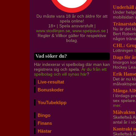
Underhåll 
Under helge
Du måste vara 18 år och äldre för att
mobilsidan u
spela online!
Tränarstab
18+ | Spela ansvarsfullt |
Nu är det kl
www.stodlinjen.se
,
www.spelpaus.se
|
Bert Roberts
Regler & Villkor gäller för respektive
någon trän
bolag.
CHL: Grupp
Lottningen 
Vad söker du?
Dags för å
Imorgon kom
Här indexerar vi spelbolag där man kan
Hockey Lea
registrera sig och spela.
Är du från ett
Erik Hanse
spelbolag och vill synas här
?
Det är nu kl
Live-resultat
målvaktspar
Bonuskoder
Många AIK:
I lördags p
sex spelare
YouTubeklipp
mer
.
Målvakten 
Bingo
Skellefteå A
antal år i s
Finans
Kontrakt m
Hästar
Skellefteå A