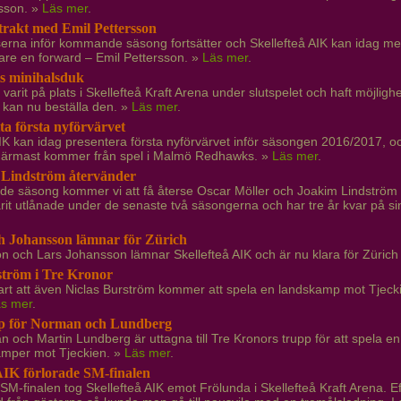
sson. »
Läs mer
.
rakt med Emil Pettersson
erna inför kommande säsong fortsätter och Skellefteå AIK kan idag med
gare en forward – Emil Pettersson. »
Läs mer
.
ts minihalsduk
varit på plats i Skellefteå Kraft Arena under slutspelet och haft möjlighe
 kan nu beställa den. »
Läs mer
.
ta första nyförvärvet
AIK kan idag presentera första nyförvärvet inför säsongen 2016/2017, o
närmast kommer från spel i Malmö Redhawks. »
Läs mer
.
 Lindström återvänder
de säsong kommer vi att få återse Oscar Möller och Joakim Lindström i
rit utlånade under de senaste två säsongerna och har tre år kvar på s
h Johansson lämnar för Zürich
n och Lars Johansson lämnar Skellefteå AIK och är nu klara för Zürich
ström i Tre Kronor
lart att även Niclas Burström kommer att spela en landskamp mot Tjec
s mer
.
 för Norman och Lundberg
 och Martin Lundberg är uttagna till Tre Kronors trupp för att spela e
amper mot Tjeckien. »
Läs mer
.
 AIK förlorade SM-finalen
SM-finalen tog Skellefteå AIK emot Frölunda i Skellefteå Kraft Arena. Eft