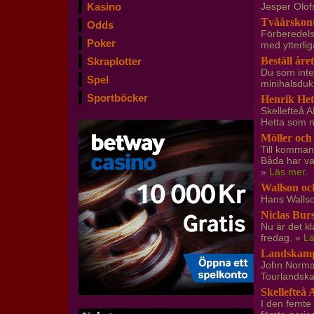
Kasino
Jesper Olof
Tvåårskont
Odds
Förberedels
Poker
med ytterli
Beställ åre
Skraplotter
Du som inte 
Spel
minihalsduk
Sportböcker
Henrik Het
Skellefteå 
Hetta som 
Möller och
Till komman
Båda har va
»
Läs mer
.
Wallson oc
Hans Wallso
Niclas Bur
Nu är det k
fredag. »
Lä
Landskamp
John Norman
Tourlandsk
Skellefteå
I den femte 