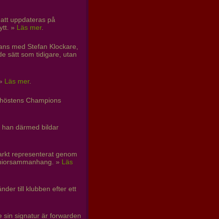
att uppdateras på
ytt. »
Läs mer
.
mmans med Stefan Klockare,
de sätt som tidigare, utan
 »
Läs mer
.
 i höstens Champions
tt han därmed bildar
tarkt representerat genom
seniorsammanhang. »
Läs
der till klubben efter ett
e sin signatur är forwarden