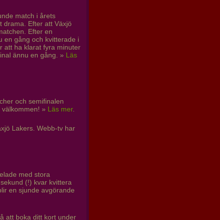
junde match i årets
t drama. Efter att Växjö
matchen. Efter en
u en gång och kvitterade i
 att ha klarat fyra minuter
final ännu en gång. »
Läs
tcher och semifinalen
0 - välkommen! »
Läs mer
.
äxjö Lakers. Webb-tv har
spelade med stora
ekund (!) kvar kvittera
blir en sjunde avgörande
å att boka ditt kort under