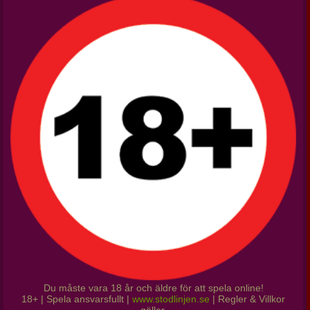
Du måste vara 18 år och äldre för att spela online!
18+ | Spela ansvarsfullt |
www.stodlinjen.se
| Regler & Villkor