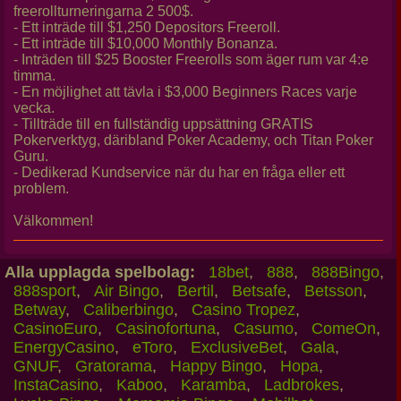
freerollturneringarna 2 500$.
- Ett inträde till $1,250 Depositors Freeroll.
- Ett inträde till $10,000 Monthly Bonanza.
- Inträden till $25 Booster Freerolls som äger rum var 4:e
timma.
- En möjlighet att tävla i $3,000 Beginners Races varje
vecka.
- Tillträde till en fullständig uppsättning GRATIS
Pokerverktyg, däribland Poker Academy, och Titan Poker
Guru.
- Dedikerad Kundservice när du har en fråga eller ett
problem.
Välkommen!
Alla upplagda spelbolag:
18bet
,
888
,
888Bingo
,
888sport
,
Air Bingo
,
Bertil
,
Betsafe
,
Betsson
,
Betway
,
Caliberbingo
,
Casino Tropez
,
CasinoEuro
,
Casinofortuna
,
Casumo
,
ComeOn
,
EnergyCasino
,
eToro
,
ExclusiveBet
,
Gala
,
GNUF
,
Gratorama
,
Happy Bingo
,
Hopa
,
InstaCasino
,
Kaboo
,
Karamba
,
Ladbrokes
,