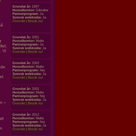
Grundat år:
1997
Huvudkontor:
Gibraltar
Partnerprogram:
Ja
Svensk webbsida:
Ja
Översikt
|
Besök nu!
så
Grundat år:
2001
t
Huvudkontor:
Malta
Partnerprogram:
Ja
let;
Svensk webbsida:
Ja
. Vi
Översikt
|
Besök nu!
Grundat år:
2002
rde
Huvudkontor:
Malta
Partnerprogram:
Nej
Svensk webbsida:
Ja
et
Översikt
|
Besök nu!
Grundat år:
2001
Huvudkontor:
Malta
Partnerprogram:
Nej
Svensk webbsida:
Ja
en –
Översikt
|
Besök nu!
Grundat år:
2012
tt
Huvudkontor:
Malta
Partnerprogram:
Nej
Svensk webbsida:
Ja
en
Översikt
|
Besök nu!