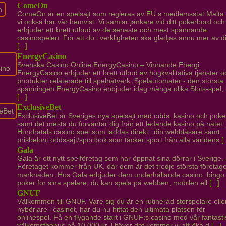
ComeOn
ComeOn är en spelsajt som regleras av EU:s medlemsstat Malta
vi också har vår hemvist. Vi samlar jänkare vid ditt pokerbord och
erbjuder ett brett utbud av de senaste och mest spännande
casinospelen. För att du i verkligheten ska glädjas ännu mer av di
[...]
EnergyCasino
Svenska Casino Online EnergyCasino – Vinnande Energi
EnergyCasino erbjuder ett brett utbud av högkvalitativa tjänster o
produkter relaterade till spelnätverk. Spelautomater - den största
spänningen EnergyCasino enbjuder idag många olika Slots-spel,
[...]
ExclusiveBet
ExclusiveBet är Sveriges nya spelsajt med odds, kasino och poke
samt det mesta du förväntar dig från ett ledande kasino på nätet.
Hundratals casino spel som laddas direkt i din webbläsare samt
prisbelönt oddssajt/sportbok som täcker sport från alla världens
[.
Gala
Gala är ett nytt spelföretag som har öppnat sina dörrar i Sverige.
Företaget kommer från UK, där dem är det tredje största företag
marknaden. Hos Gala erbjuder dem underhållande casino, bingo
poker för sina spelare, du kan spela på webben, mobilen ell
[...]
GNUF
Välkommen till GNUF. Vare sig du är en rutinerad storspelare elle
nybörjare i casinot, har du nu hittat den ultimata platsen för
onlinespel. Få en flygande start i GNUF:s casino med vår fantast
välkomstbonus på 10 000 kr. Utöver det kommer vi att öka d
[...]