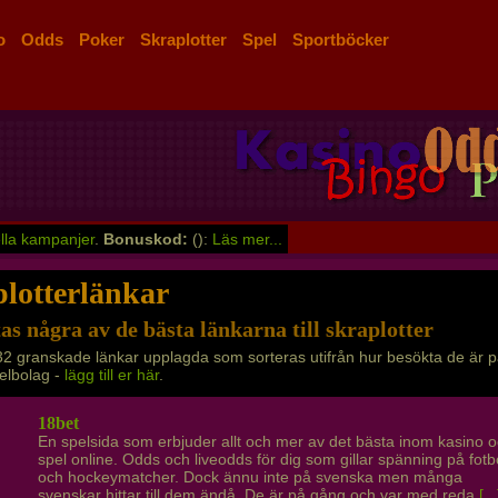
o
Odds
Poker
Skraplotter
Spel
Sportböcker
lla kampanjer
.
Bonuskod:
():
Läs mer...
lotterlänkar
tas några av de bästa länkarna till skraplotter
2 granskade länkar upplagda som sorteras utifrån hur besökta de är 
elbolag -
lägg till er här
.
18bet
En spelsida som erbjuder allt och mer av det bästa inom kasino 
spel online. Odds och liveodds för dig som gillar spänning på fotbo
och hockeymatcher. Dock ännu inte på svenska men många
svenskar hittar till dem ändå. De är på gång och var med reda
[...