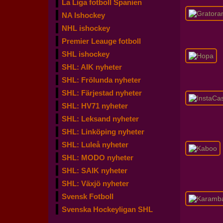
La Liga fotboll Spanien
NA Ishockey
NHL ishockey
Premier Leauge fotboll
SHL ishockey
SHL: AIK nyheter
SHL: Frölunda nyheter
SHL: Färjestad nyheter
SHL: HV71 nyheter
SHL: Leksand nyheter
SHL: Linköping nyheter
SHL: Luleå nyheter
SHL: MODO nyheter
SHL: SAIK nyheter
SHL: Växjö nyheter
Svensk Fotboll
Svenska Hockeyligan SHL