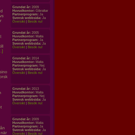
Grundat år:
2009
ud
Huvudkontor:
Gibraltar
Partnerprogram:
Ja
vs
Svensk webbsida:
Ja
r
Översikt
|
Besök nu!
Grundat år:
2005
l
Huvudkontor:
Malta
Partnerprogram:
Ja
Svensk webbsida:
Ja
ll
Översikt
|
Besök nu!
..]
Grundat år:
2014
Huvudkontor:
Malta
Partnerprogram:
Nej
Svensk webbsida:
Ja
sino
Översikt
|
Besök nu!
forsk
Grundat år:
2013
n
Huvudkontor:
Malta
Partnerprogram:
Nej
Svensk webbsida:
Ja
Översikt
|
Besök nu!
t
Grundat år:
2009
Huvudkontor:
Malta
Partnerprogram:
Ja
rån
Svensk webbsida:
Ja
å när
Översikt
|
Besök nu!