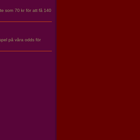
te som 70 kr för att få 140
spel på våra odds för