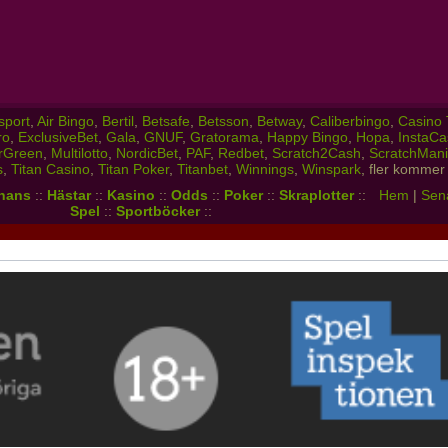
sport
,
Air Bingo
,
Bertil
,
Betsafe
,
Betsson
,
Betway
,
Caliberbingo
,
Casino 
ro
,
ExclusiveBet
,
Gala
,
GNUF
,
Gratorama
,
Happy Bingo
,
Hopa
,
InstaCa
rGreen
,
Multilotto
,
NordicBet
,
PAF
,
Redbet
,
Scratch2Cash
,
ScratchMan
s
,
Titan Casino
,
Titan Poker
,
Titanbet
,
Winnings
,
Winspark
, fler kommer 
nans
::
Hästar
::
Kasino
::
Odds
::
Poker
::
Skraplotter
::
Hem
|
Sena
Spel
::
Sportböcker
::