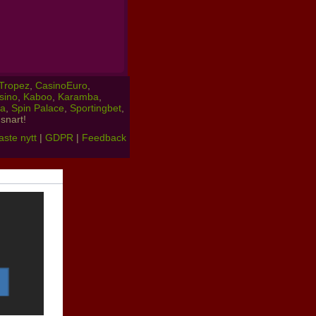
Tropez
,
CasinoEuro
,
sino
,
Kaboo
,
Karamba
,
ia
,
Spin Palace
,
Sportingbet
,
snart!
ste nytt
|
GDPR
|
Feedback