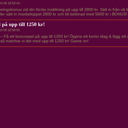
3-08 18:59:44.
ngsbonus vid din första insättning på upp till 2800 kr. Sätt in från så li
eller sätt in maxbeloppet 2800 kr och bli belönad med 5600 kr i BONUS!
 på upp till 1250 kr!
3-08 18:58:55.
 Få ett bonusspel på upp till 1250 kr! Öppna ett konto idag & lägg ett 
 så matchar vi det med upp till 1250 kr! Game on!