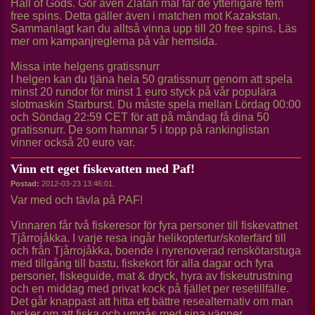
Hall of Gods. Gör även Zlatan mål får de ytterligare fem
free spins. Detta gäller även i matchen mot Kazakstan.
Sammanlagt kan du alltså vinna upp till 20 free spins. Läs
mer om kampanjreglerna på vår hemsida.
Missa inte helgens gratissnurr
I helgen kan du tjäna hela 50 gratissnurr genom att spela
minst 20 rundor för minst 1 euro styck på vår populära
slotmaskin Starburst. Du måste spela mellan Lördag 00:00
och Söndag 22:59 CET för att på måndag få dina 50
gratissnurr. De som hamnar 5 i topp på rankinglistan
vinner också 20 euro var.
Vinn ett eget fiskevatten med Paf!
Postad:
2012-03-23 13:46:01.
Var med och tävla på PAF!
Vinnaren får två fiskeresor för fyra personer till fiskevattnet
Tjårrojåkka. I varje resa ingår helikoptertur/skoterfärd till
och från Tjårrojåkka, boende i nyrenoverad renskötarstuga
med tillgång till bastu, fiskekort för alla dagar och fyra
personer, fiskeguide, mat & dryck, hyra av fiskeutrustning
och en middag med privat kock på fjället per resetillfälle.
Det går knappast att hitta ett bättre resealternativ om man
tycker om att fiska och umgås med sina vänner.