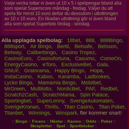
Varje vecka lottar vi även ut 10 x 5 i spelpengar bland alla
som spelat Superscore måndag - fredag. Väljer du att
spela för minst 10 euro deltar du dessutom i utlottningen
av 10 x 10 euro. En likadan utlottning gör vi även bland
alla som spelat Supertoto lördag - söndag.
Alla upplagda spelbolag:
18bet
,
888
,
888Bingo
,
888sport
,
Air Bingo
,
Bertil
,
Betsafe
,
Betsson
,
Betway
,
Caliberbingo
,
Casino Tropez
,
CasinoEuro
,
Casinofortuna
,
Casumo
,
ComeOn
,
EnergyCasino
,
eToro
,
ExclusiveBet
,
Gala
,
GNUF
,
Gratorama
,
Happy Bingo
,
Hopa
,
InstaCasino
,
Kaboo
,
Karamba
,
Ladbrokes
,
Lycko Bingo
,
Mamamia Bingo
,
Mobilbet
,
MrGreen
,
Multilotto
,
NordicBet
,
PAF
,
Redbet
,
Scratch2Cash
,
ScratchMania
,
Spin Palace
,
Sportingbet
,
SuperLenny
,
SverigeAutomaten
,
SverigeKronan
,
Thrills
,
Titan Casino
,
Titan Poker
,
Titanbet
,
Winnings
,
Winspark
, fler kommer snart!
::
Bingo
::
Finans
::
Hästar
::
Kasino
::
Odds
::
Poker
::
Skraplotter
::
Spel
::
Sportböcker
::