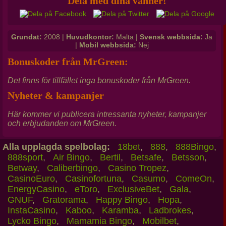
Dela med dina vänner!
Grundat:
2008 |
Huvudkontor:
Malta |
Svensk webbsida:
Ja
|
Mobil webbsida:
Nej
Bonuskoder från MrGreen:
Det finns för tillfället inga bonuskoder från MrGreen.
Nyheter & kampanjer
Här kommer vi publicera intressanta nyheter, kampanjer
och erbjudanden om MrGreen.
Alla upplagda spelbolag:
18bet
,
888
,
888Bingo
,
888sport
,
Air Bingo
,
Bertil
,
Betsafe
,
Betsson
,
Betway
,
Caliberbingo
,
Casino Tropez
,
CasinoEuro
,
Casinofortuna
,
Casumo
,
ComeOn
,
EnergyCasino
,
eToro
,
ExclusiveBet
,
Gala
,
GNUF
,
Gratorama
,
Happy Bingo
,
Hopa
,
InstaCasino
,
Kaboo
,
Karamba
,
Ladbrokes
,
Lycko Bingo
,
Mamamia Bingo
,
Mobilbet
,