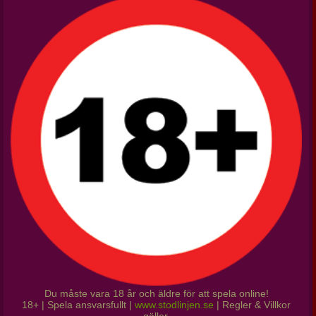
Du måste vara 18 år och äldre för att spela online!
18+ | Spela ansvarsfullt |
www.stodlinjen.se
| Regler & Villkor