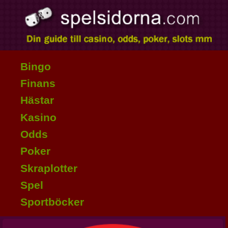
Bingo
Finans
Hästar
Kasino
Odds
Poker
Skraplotter
Spel
Sportböcker