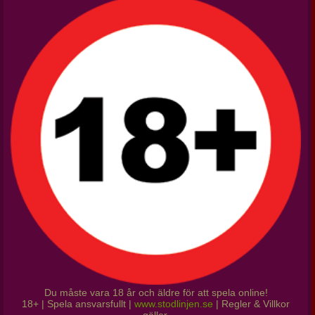
Du måste vara 18 år och äldre för att spela online!
18+ | Spela ansvarsfullt |
www.stodlinjen.se
| Regler & Villkor