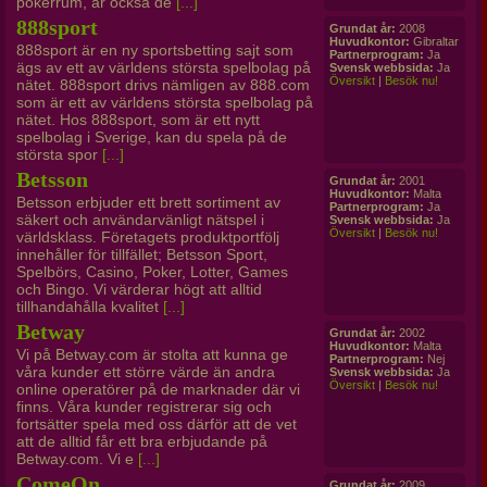
pokerrum, är också de
[...]
888sport
Grundat år:
2008
Huvudkontor:
Gibraltar
888sport är en ny sportsbetting sajt som
Partnerprogram:
Ja
ägs av ett av världens största spelbolag på
Svensk webbsida:
Ja
Översikt
|
Besök nu!
nätet. 888sport drivs nämligen av 888.com
som är ett av världens största spelbolag på
nätet. Hos 888sport, som är ett nytt
spelbolag i Sverige, kan du spela på de
största spor
[...]
Betsson
Grundat år:
2001
Huvudkontor:
Malta
Betsson erbjuder ett brett sortiment av
Partnerprogram:
Ja
säkert och användarvänligt nätspel i
Svensk webbsida:
Ja
Översikt
|
Besök nu!
världsklass. Företagets produktportfölj
innehåller för tillfället; Betsson Sport,
Spelbörs, Casino, Poker, Lotter, Games
och Bingo. Vi värderar högt att alltid
tillhandahålla kvalitet
[...]
Betway
Grundat år:
2002
Huvudkontor:
Malta
Vi på Betway.com är stolta att kunna ge
Partnerprogram:
Nej
våra kunder ett större värde än andra
Svensk webbsida:
Ja
Översikt
|
Besök nu!
online operatörer på de marknader där vi
finns. Våra kunder registrerar sig och
fortsätter spela med oss därför att de vet
att de alltid får ett bra erbjudande på
Betway.com. Vi e
[...]
ComeOn
Grundat år:
2009