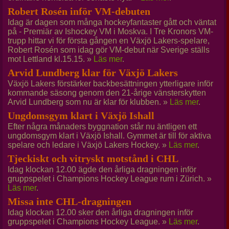
Robert Rosén inför VM-debuten
Idag är dagen som många hockeyfantaster gått och väntat
på - Premiär av Ishockey VM i Moskva. I Tre Kronors VM-
trupp hittar vi för första gången en Växjö Lakers-spelare,
Robert Rosén som idag gör VM-debut när Sverige ställs
mot Lettland kl.15.15. »
Läs mer
.
Arvid Lundberg klar för Växjö Lakers
Växjö Lakers förstärker backbesättningen ytterligare inför
kommande säsong genom den 21-årige vänsterskytten
Arvid Lundberg som nu är klar för klubben. »
Läs mer
.
Ungdomsgym klart i Växjö Ishall
Efter några månaders byggnation står nu äntligen ett
ungdomsgym klart i Växjö Ishall. Gymmet är till för aktiva
spelare och ledare i Växjö Lakers Hockey. »
Läs mer
.
Tjeckiskt och vitryskt motstånd i CHL
Idag klockan 12.00 ägde den årliga dragningen inför
gruppspelet i Champions Hockey League rum i Zürich. »
Läs mer
.
Missa inte CHL-dragningen
Idag klockan 12.00 sker den årliga dragningen inför
gruppspelet i Champions Hockey League. »
Läs mer
.