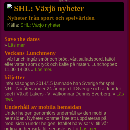
gäller.
SHL: Växjö nyheter
Nyheter från sport och spelvärlden
Källa:
SHL: Växjö nyheter
Save the dates
»
Läs mer
.
Veckans Lunchmeny
I vår lunch ingår smör och bröd, vårt salladsbord, lättöl
eller vatten som dryck och kaffe på maten. Lunchöppet:
11.30-14.00. »
Läs mer
.
biljetter
Inför säsongen 2014/15 lämnade han Sverige för spel i
NHL. Nu återvänder 24-åringen till Sverige och är klar för
spel i Växjö Lakers - Vi välkomnar Dennis Everberg. »
Läs
mer
.
Underhåll av mobila hemsidan
Under helgen genomförs underhåll av den mobila
hemsidan. Nyheter kommer inte att uppdateras på
mobilsidan under helgen. Istället hänvisar vi till vår
ordinarie hemsida för senaste nytt. »
Läs mer
.