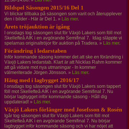
Bildspel Säsongen 2015/16 Del 1
Vi blickar tillbaka på säsongen som varit och återupplever
den i bilder - Här är Del 1. »
Läs mer
.
Årets tröjauktion är igång
I onsdags tog säsongen slut för Växjö Lakers som föll mot
Skellefteå AIK i en avgörande Semifinal 7. Idag släppte vi
spelarnas originaltröjor för auktion på Tradera. »
Läs mer
.
Förändring i ledarstaben
Inför kommande säsong kommer det att ske en förändring i
Växjö Lakers ledarstab. Klart är att Nicklas Rahm kommer
att gå vidare mot nya utmaningar - In kommer
välmeriterade Jörgen Jönsson. »
Läs mer
.
Häng med i lagbygget 2016/17
I onsdags tog säsongen slut för Växjö Lakers som tappert
föll mot Skellefteå AIK i en avgörande Semifinal 7. Nu
börjar lagbygget inför kommande säsong - Håll dig
uppdaterad! »
Läs mer
.
Växjö Lakers förlänger med Josefsson & Rosén
Igår tog säsongen slut för Växjö Lakers som föll mot
Skellefteå AIK i en avgörande Semifinal 7. Nu börjar
lagbygget inför kommande säsong och vi har nöjet att