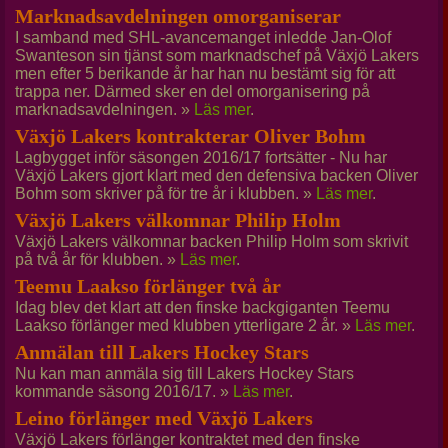
Marknadsavdelningen omorganiserar
I samband med SHL-avancemanget inledde Jan-Olof
Swanteson sin tjänst som marknadschef på Växjö Lakers
men efter 5 berikande år har han nu bestämt sig för att
trappa ner. Därmed sker en del omorganisering på
marknadsavdelningen. »
Läs mer
.
Växjö Lakers kontrakterar Oliver Bohm
Lagbygget inför säsongen 2016/17 fortsätter - Nu har
Växjö Lakers gjort klart med den defensiva backen Oliver
Bohm som skriver på för tre år i klubben. »
Läs mer
.
Växjö Lakers välkomnar Philip Holm
Växjö Lakers välkomnar backen Philip Holm som skrivit
på två år för klubben. »
Läs mer
.
Teemu Laakso förlänger två år
Idag blev det klart att den finske backgiganten Teemu
Laakso förlänger med klubben ytterligare 2 år. »
Läs mer
.
Anmälan till Lakers Hockey Stars
Nu kan man anmäla sig till Lakers Hockey Stars
kommande säsong 2016/17. »
Läs mer
.
Leino förlänger med Växjö Lakers
Växjö Lakers förlänger kontraktet med den finske