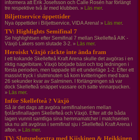
informera att Erik Josefsson och Calle Rosén har förlängt
tre respektive två år med klubben. »
Läs mer
.
Biljettservice öppettider
Nya öppettider i Biljettservice, VIDA Arena! »
Läs mer
.
TV: Highlights Semifinal 7
Se highlightsen efter Semifinal 7 mellan Skellefteå AIK -
Växjö Lakers som slutade 3-2. »
Läs mer
.
Heroiskt Växjö räckte inte ända fram
I ett kokande Skellefteå Kraft Arena skulle det avgöras i en
riktig nagelbitare. Växjö började bäst och tog ledningen i
första perioden, men tappade till ett underläge 1-2. Efter ett
massivt tryck i slutminuten så kom kvitteringen med bara
26 sekunder kvar av Salminen. I förlängningen så var
dock Skellefteå snäppet vassare och satte vinnarpucken.
»
Läs mer
.
Inför Skellefteå ? Växjö
Så är det dags att avgöra semifinalserien mellan
fjolårsfinallagen Skellefteå och Växjö. Efter att de båda
lagen vunnit samtliga sina hemmamatcher i matchserien
ska nu allt avgöras i semifinal sju i Skellefteå Kraft Arena i
afton. »
Läs mer
.
TV: Slutspelsextra med Kiiskinen & Heikkinen