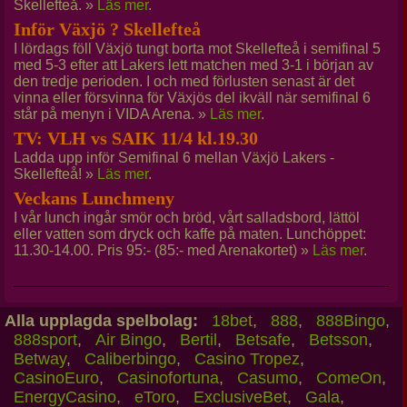
Skellefteå. »
Läs mer
.
Inför Växjö ? Skellefteå
I lördags föll Växjö tungt borta mot Skellefteå i semifinal 5
med 5-3 efter att Lakers lett matchen med 3-1 i början av
den tredje perioden. I och med förlusten senast är det
vinna eller försvinna för Växjös del ikväll när semifinal 6
står på menyn i VIDA Arena. »
Läs mer
.
TV: VLH vs SAIK 11/4 kl.19.30
Ladda upp inför Semifinal 6 mellan Växjö Lakers -
Skellefteå! »
Läs mer
.
Veckans Lunchmeny
I vår lunch ingår smör och bröd, vårt salladsbord, lättöl
eller vatten som dryck och kaffe på maten. Lunchöppet:
11.30-14.00. Pris 95:- (85:- med Arenakortet) »
Läs mer
.
Alla upplagda spelbolag:
18bet
,
888
,
888Bingo
,
888sport
,
Air Bingo
,
Bertil
,
Betsafe
,
Betsson
,
Betway
,
Caliberbingo
,
Casino Tropez
,
CasinoEuro
,
Casinofortuna
,
Casumo
,
ComeOn
,
EnergyCasino
,
eToro
,
ExclusiveBet
,
Gala
,