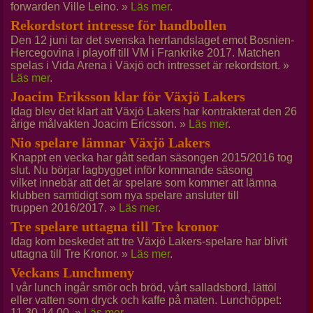
forwarden Ville Leino. »
Läs mer
.
Rekordstort intresse för handbollen
Den 12 juni tar det svenska herrlandslaget emot Bosnien-
Hercegovina i playoff till VM i Frankrike 2017. Matchen
spelas i Vida Arena i Växjö och intresset är rekordstort. »
Läs mer
.
Joacim Eriksson klar för Växjö Lakers
Idag blev det klart att Växjö Lakers har kontrakterat den 26
årige målvakten Joacim Ericsson. »
Läs mer
.
Nio spelare lämnar Växjö Lakers
Knappt en vecka har gått sedan säsongen 2015/2016 tog
slut. Nu börjar lagbygget inför kommande säsong
vilket innebär att det är spelare som kommer att lämna
klubben samtidigt som nya spelare ansluter till
truppen 2016/2017. »
Läs mer
.
Tre spelare uttagna till Tre kronor
Idag kom beskedet att tre Växjö Lakers-spelare har blivit
uttagna till Tre Kronor. »
Läs mer
.
Veckans Lunchmeny
I vår lunch ingår smör och bröd, vårt salladsbord, lättöl
eller vatten som dryck och kaffe på maten. Lunchöppet:
11.30-14.00. »
Läs mer
.