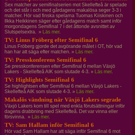
Sex matcher av semifinalserien mot Skellefteå är spelade
och det står i och med gårdagens makalösa seger 3-3 i
matcher. Hör vad finska spelarna Tuomas Kiiskinen och
Ilkka Heikkinen säger efter gårdagens match samt inför
morgondagens Semifinal 7 i det åttonde avsnittet av
Slutspelsextra. »
Läs mer
.
TV: Linus Fröberg efter Semifinal 6
Linus Fröberg gjorde det avgörande målet i OT, hör vad
han har att säga efter matchen. »
Läs mer
.
TV: Presskonferens Semifinal 6
Se presskonferensen efter Semifinal 6 mellan Växjö
Lakers - Skellefteå AIK som slutade 4-3. »
Läs mer
.
TV: Highlights Semifinal 6
Se highlightsen efter Semifinal 6 mellan Växjö Lakers -
Skellefteå AIK som slutade 4-3. »
Läs mer
.
Makalös vändning när Växjö Lakers segrade
Växjö Lakers kom till spel med enkla förutsättningar inför
dagens drabbning med Skellefteå. Det var vinna eller
försvinna. »
Läs mer
.
TV: Sam Hallam inför Semifinal 6
Hör vad Sam Hallam har att säga inför Semifinal 6 mot