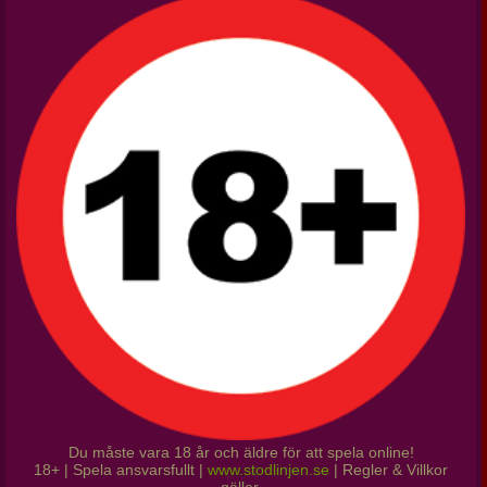
Du måste vara 18 år och äldre för att spela online!
18+ | Spela ansvarsfullt |
www.stodlinjen.se
| Regler & Villkor