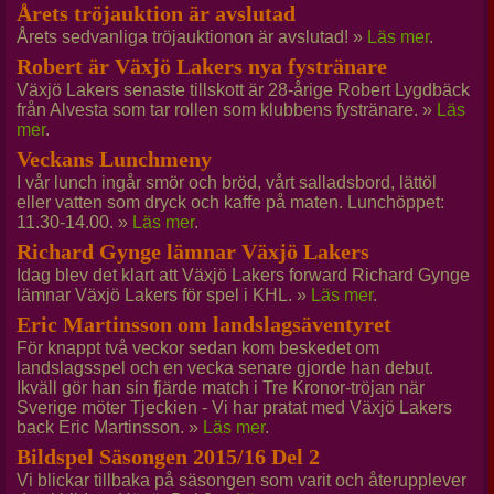
Årets tröjauktion är avslutad
Årets sedvanliga tröjauktionon är avslutad! »
Läs mer
.
Robert är Växjö Lakers nya fystränare
Växjö Lakers senaste tillskott är 28-årige Robert Lygdbäck
från Alvesta som tar rollen som klubbens fystränare. »
Läs
mer
.
Veckans Lunchmeny
I vår lunch ingår smör och bröd, vårt salladsbord, lättöl
eller vatten som dryck och kaffe på maten. Lunchöppet:
11.30-14.00. »
Läs mer
.
Richard Gynge lämnar Växjö Lakers
Idag blev det klart att Växjö Lakers forward Richard Gynge
lämnar Växjö Lakers för spel i KHL. »
Läs mer
.
Eric Martinsson om landslagsäventyret
För knappt två veckor sedan kom beskedet om
landslagsspel och en vecka senare gjorde han debut.
Ikväll gör han sin fjärde match i Tre Kronor-tröjan när
Sverige möter Tjeckien - Vi har pratat med Växjö Lakers
back Eric Martinsson. »
Läs mer
.
Bildspel Säsongen 2015/16 Del 2
Vi blickar tillbaka på säsongen som varit och återupplever