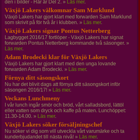
den i bilder - Här är Del 2. »
Läs mer
.
Växjö Lakers välkomnar Sam Marklund
Växjö Lakers har gjort klart med forwarden Sam Marklund
som skrivit på för två år i klubben. »
Läs mer
.
Växjö Lakers signar Pontus Netterberg
Lagbygget 2016/17 fortlöper - Växjö Lakers har signat
forwarden Pontus Netterberg kommande två säsonger. »
Läs mer
.
Adam Brodecki klar för Växjö Lakers
Växjö Lakers har gjort klart med den unga lovande
forwarden Adam Brodecki. »
Läs mer
.
Förnya ditt säsongskort
Nu har det blivit dags att förnya ditt säsongskort inför
säsongen 2016/17! »
Läs mer
.
Veckans Lunchmeny
I vår lunch ingår smör och bröd, vårt salladsbord, lättöl
eller vatten som dryck och kaffe på maten. Lunchöppet:
11.30-14.00. »
Läs mer
.
Växjö Lakers söker försäljningschef
Nu söker vi dig som vill utveckla vårt varumärke och ta
kunderbjudandet till nästa nivå! »
Läs mer
.