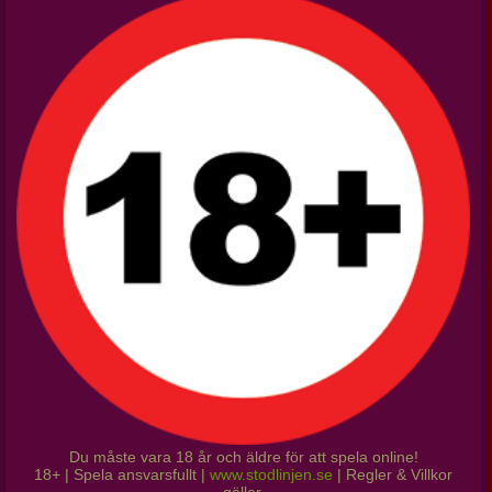
Du måste vara 18 år och äldre för att spela online!
18+ | Spela ansvarsfullt |
www.stodlinjen.se
| Regler & Villkor