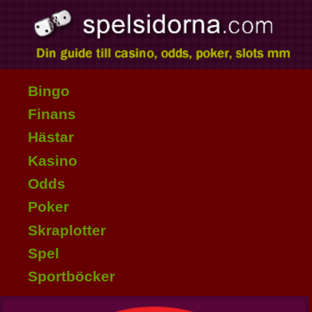
Bingo
Finans
Hästar
Kasino
Odds
Poker
Skraplotter
Spel
Sportböcker