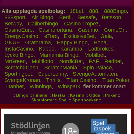
Alla upplagda spelbolag:
18bet
,
888
,
888Bingo
,
888sport
,
Air Bingo
,
Bertil
,
Betsafe
,
Betsson
,
Betway
,
Caliberbingo
,
Casino Tropez
,
CasinoEuro
,
Casinofortuna
,
Casumo
,
ComeOn
,
EnergyCasino
,
eToro
,
ExclusiveBet
,
Gala
,
GNUF
,
Gratorama
,
Happy Bingo
,
Hopa
,
InstaCasino
,
Kaboo
,
Karamba
,
Ladbrokes
,
Lycko Bingo
,
Mamamia Bingo
,
Mobilbet
,
MrGreen
,
Multilotto
,
NordicBet
,
PAF
,
Redbet
,
Scratch2Cash
,
ScratchMania
,
Spin Palace
,
Sportingbet
,
SuperLenny
,
SverigeAutomaten
,
SverigeKronan
,
Thrills
,
Titan Casino
,
Titan Poker
,
Titanbet
,
Winnings
,
Winspark
, fler kommer snart!
::
Bingo
::
Finans
::
Hästar
::
Kasino
::
Odds
::
Poker
::
Skraplotter
::
Spel
::
Sportböcker
::