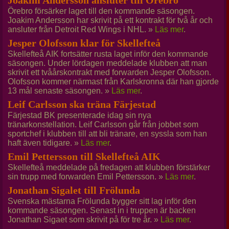
Joakim Andersson ansluter till Örebro
Örebro försärker laget till den kommande säsongen.
Joakim Andersson har skrivit på ett kontrakt för två år och
ansluter från Detroit Red Wings i NHL. »
Läs mer
.
Jesper Olofsson klar för Skellefteå
Skellefteå AIK fortsätter rusta laget inför den kommande
säsongen. Under lördagen meddelade klubben att man
skrivit ett tvåårskontrakt med forwarden Jesper Olofsson.
Olofsson kommer närmast från Karlskronna där han gjorde
13 mål senaste säsongen. »
Läs mer
.
Leif Carlsson ska träna Färjestad
Färjestad BK presenterade idag sin nya
tränarkonstellation. Leif Carlsson går från jobbet som
sportchef i klubben till att bli tränare, en syssla som han
haft även tidigare. »
Läs mer
.
Emil Pettersson till Skellefteå AIK
Skellefteå meddelade på fredagen att klubben förstärker
sin trupp med forwarden Emil Pettersson. »
Läs mer
.
Jonathan Sigalet till Frölunda
Svenska mästarna Frölunda bygger sitt lag inför den
kommande säsongen. Senast in i truppen är backen
Jonathan Sigaet som skrivit på för tre år. »
Läs mer
.