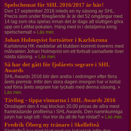
Spelschemat för SHL 2016/2017 är här!
Den 17 september 2016 inleds en ny säsong av SHL.
Precis som under föregående år är det 52 omgångar med
14 lag som ska spelas innan det är dags att slutligen göra
upp om LeMat-pokalen. Häng med in i detaljerna kring
spelschemat! »
Läs mer
.
Johan Holmqvist fortsätter i Karlskrona
Karlskrona HK meddelar att klubben kommit överens med
målvakten Johan Holmqvist om ett fortsatt samarbete över
nästa säsong. »
Läs mer
.
Så har det gått för fjolårets segrare i SHL
Awards
SHL Awards 2016 blir den andra i ordningen efter förra
årets premiär. Inför den stora dagen imorgon har vi kollat
vad förra årets segrare har lyckats med denna säsong. »
Läs mer
.
Tävling - tippa vinnarna i SHL Awards 2016
Onsdagen den 4 maj klockan 20.00 prisas de allra mest
framträdande profilerna i SHL Awards. Den namnkunniga
juryn har sagt sitt - hur tror du att de har röstat? »
Läs mer
.
Fredrik Öberg ny tränare i Skellefteå
Skellefteå har gjort klart med sin ledarstab inför den