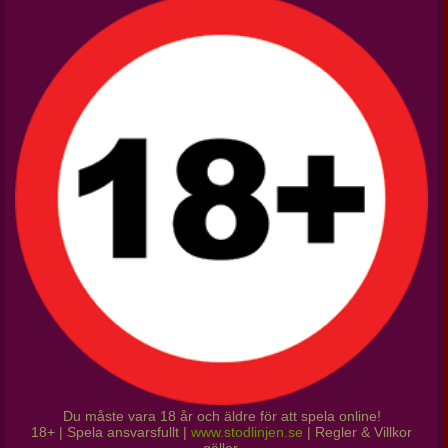
Du måste vara 18 år och äldre för att spela online!
18+ | Spela ansvarsfullt |
www.stodlinjen.se
| Regler & Villkor