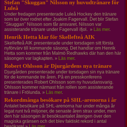
Stefan "Skuggan" Nilsson ny huvudtränare för
Luleå
Under fredagen presenterade Luleå Hockey den tränare
som tar över rodret efter Joakim Fagervall. Det blir Stefan
"Skuggan" Nilsson som får ansvaret. Nilsson var
assisterande tränare under Fagervall ifjol. »
Läs mer
.
Henrik Hetta klar för Skellefteå AIK
Skellefteå AIK presenterade under torsdagen sitt första
nyförvärv till kommande säsong. Det handlar om Henrik
Hetta som kommer från Malmö Redhawks där han den här
säsongen var lagkapten. »
Läs mer
.
Robert Ohlsson är Djurgårdens nya tränare
Djurgården presenterade under torsdagen sin nya tränare
för de kommande tre åren. På en presskonferens
presenterades Robert Ohlsson som ny huvudansvarig.
Ohlsson kommer närmast från rollen som assisterande
tränare i Frölunda. »
Läs mer
.
Rekordmånga besökare på SHL-arenorna i år
Antalet besökare på SHL-arenorna har under många år
legat runt två miljoner, de senaste åren strax under, men
den här säsongen är besöksantalet återigen över den
magiska gränsen och det blev faktiskt rekord i antal
besökare! »
Läs mer
.