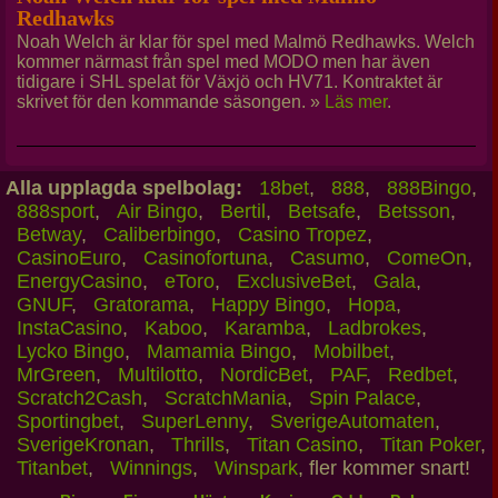
Redhawks
Noah Welch är klar för spel med Malmö Redhawks. Welch
kommer närmast från spel med MODO men har även
tidigare i SHL spelat för Växjö och HV71. Kontraktet är
skrivet för den kommande säsongen. »
Läs mer
.
Alla upplagda spelbolag:
18bet
,
888
,
888Bingo
,
888sport
,
Air Bingo
,
Bertil
,
Betsafe
,
Betsson
,
Betway
,
Caliberbingo
,
Casino Tropez
,
CasinoEuro
,
Casinofortuna
,
Casumo
,
ComeOn
,
EnergyCasino
,
eToro
,
ExclusiveBet
,
Gala
,
GNUF
,
Gratorama
,
Happy Bingo
,
Hopa
,
InstaCasino
,
Kaboo
,
Karamba
,
Ladbrokes
,
Lycko Bingo
,
Mamamia Bingo
,
Mobilbet
,
MrGreen
,
Multilotto
,
NordicBet
,
PAF
,
Redbet
,
Scratch2Cash
,
ScratchMania
,
Spin Palace
,
Sportingbet
,
SuperLenny
,
SverigeAutomaten
,
SverigeKronan
,
Thrills
,
Titan Casino
,
Titan Poker
,
Titanbet
,
Winnings
,
Winspark
, fler kommer snart!