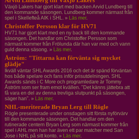
Arvid Lundberg till Växjö Lakers
Växjö Lakers har gjort klart med backen Arvid Lundberg till
den kommande säsongen. Lundberg kommer närmast från
spel i Skellefteå AIK i SHL. »
Läs mer
.
Christoffer Persson klar för HV71
HV71 har gjort klart med en ny back till den kommande
säsongen. Det handlar om Christoffer Persson som
närmast kommer från Frölunda där han var med och vann
guld denna säsong. »
Läs mer
.
Åström: "Tittarna kan förvänta sig mycket
glädje"
Ikväll väntar SHL Awards 2016 och det är spänd förväntan
hos både spelare och fans inför prisutdelningen. SHL
Awards sänds i C More och programledare är Tommy
Åström som ser fram emot kvällen. "Det känns jättebra att
få vara en del av denna trevliga slutpunkt på säsongen,
säger han". »
Läs mer
.
NHL-meriterade Bryan Lerg till Rögle
Rögle presenterade under onsdagen sitt första nyförvärv
till den kommande säsongen. Det handlar om den
rutinerade centern Bryan Lerg som närmast kommer från
spel i AHL men han har även ett par matcher med San
Jose i NHL på sitt konto. »
Läs mer
.