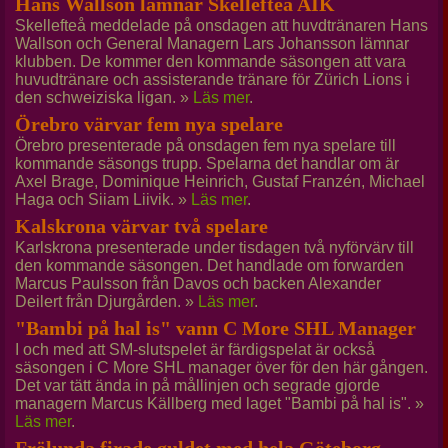
Hans Wallson lämnar Skellefteå AIK
Skellefteå meddelade på onsdagen att huvdtränaren Hans
Wallson och General Managern Lars Johansson lämnar
klubben. De kommer den kommande säsongen att vara
huvudtränare och assisterande tränare för Zürich Lions i
den schweiziska ligan. »
Läs mer
.
Örebro värvar fem nya spelare
Örebro presenterade på onsdagen fem nya spelare till
kommande säsongs trupp. Spelarna det handlar om är
Axel Brage, Dominique Heinrich, Gustaf Franzén, Michael
Haga och Siiam Liivik. »
Läs mer
.
Kalskrona värvar två spelare
Karlskrona presenterade under tisdagen två nyförvärv till
den kommande säsongen. Det handlade om forwarden
Marcus Paulsson från Davos och backen Alexander
Deilert från Djurgården. »
Läs mer
.
"Bambi på hal is" vann C More SHL Manager
I och med att SM-slutspelet är färdigspelat är också
säsongen i C More SHL manager över för den här gången.
Det var tätt ända in på mållinjen och segrade gjorde
managern Marcus Källberg med laget "Bambi på hal is". »
Läs mer
.