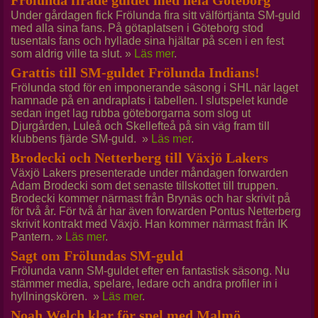
Frölunda firade guldet med hela Göteborg
Under gårdagen fick Frölunda fira sitt välförtjänta SM-guld
med alla sina fans. På götaplatsen i Göteborg stod
tusentals fans och hyllade sina hjältar på scen i en fest
som aldrig ville ta slut. »
Läs mer
.
Grattis till SM-guldet Frölunda Indians!
Frölunda stod för en imponerande säsong i SHL när laget
hamnade på en andraplats i tabellen. I slutspelet kunde
sedan inget lag rubba göteborgarna som slog ut
Djurgården, Luleå och Skellefteå på sin väg fram till
klubbens fjärde SM-guld. »
Läs mer
.
Brodecki och Netterberg till Växjö Lakers
Växjö Lakers presenterade under måndagen forwarden
Adam Brodecki som det senaste tillskottet till truppen.
Brodecki kommer närmast från Brynäs och har skrivit på
för två år. För två år har även forwarden Pontus Netterberg
skrivit kontrakt med Växjö. Han kommer närmast från IK
Pantern. »
Läs mer
.
Sagt om Frölundas SM-guld
Frölunda vann SM-guldet efter en fantastisk säsong. Nu
stämmer media, spelare, ledare och andra profiler in i
hyllningskören. »
Läs mer
.
Noah Welch klar för spel med Malmö