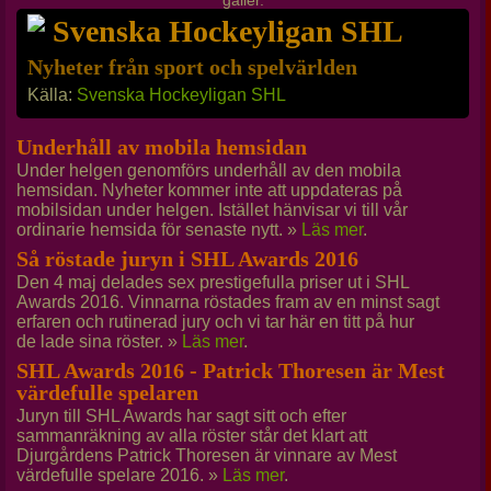
gäller.
Svenska Hockeyligan SHL
Nyheter från sport och spelvärlden
Källa:
Svenska Hockeyligan SHL
Underhåll av mobila hemsidan
Under helgen genomförs underhåll av den mobila
hemsidan. Nyheter kommer inte att uppdateras på
mobilsidan under helgen. Istället hänvisar vi till vår
ordinarie hemsida för senaste nytt. »
Läs mer
.
Så röstade juryn i SHL Awards 2016
Den 4 maj delades sex prestigefulla priser ut i SHL
Awards 2016. Vinnarna röstades fram av en minst sagt
erfaren och rutinerad jury och vi tar här en titt på hur
de lade sina röster. »
Läs mer
.
SHL Awards 2016 - Patrick Thoresen är Mest
värdefulle spelaren
Juryn till SHL Awards har sagt sitt och efter
sammanräkning av alla röster står det klart att
Djurgårdens Patrick Thoresen är vinnare av Mest
värdefulle spelare 2016. »
Läs mer
.