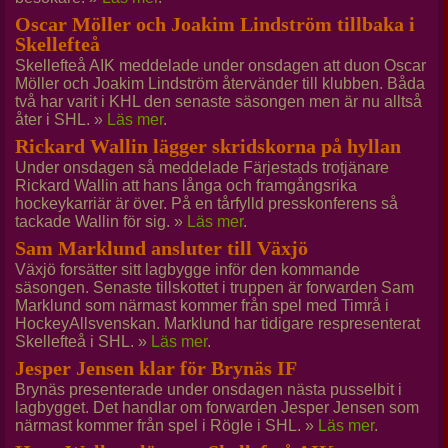
Oscar Möller och Joakim Lindström tillbaka i
Skellefteå
Skellefteå AIK meddelade under onsdagen att duon Oscar
Möller och Joakim Lindström återvänder till klubben. Båda
två har varit i KHL den senaste säsongen men är nu alltså
åter i SHL. »
Läs mer
.
Rickard Wallin lägger skridskorna på hyllan
Under onsdagen så meddelade Färjestads trotjänare
Rickard Wallin att hans långa och framgångsrika
hockeykarriär är över. På en tårfylld presskonferens så
tackade Wallin för sig. »
Läs mer
.
Sam Marklund ansluter till Växjö
Växjö forsätter sitt lagbygge inför den kommande
säsongen. Senaste tillskottet i truppen är forwarden Sam
Marklund som närmast kommer från spel med Timrå i
HockeyAllsvenskan. Marklund har tidigare respresenterat
Skellefteå i SHL. »
Läs mer
.
Jesper Jensen klar för Brynäs IF
Brynäs presenterade under onsdagen nästa pusselbit i
lagbygget. Det handlar om forwarden Jesper Jensen som
närmast kommer från spel i Rögle i SHL. »
Läs mer
.