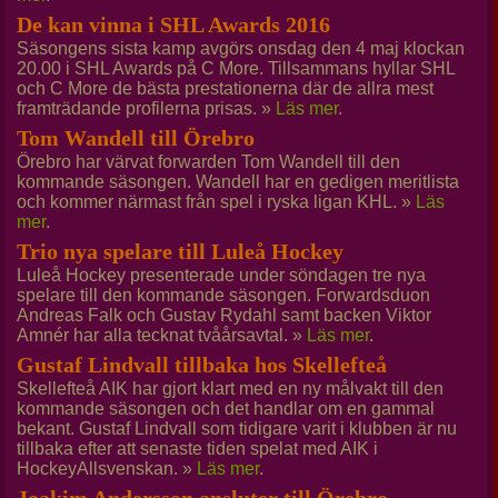
De kan vinna i SHL Awards 2016
Säsongens sista kamp avgörs onsdag den 4 maj klockan
20.00 i SHL Awards på C More. Tillsammans hyllar SHL
och C More de bästa prestationerna där de allra mest
framträdande profilerna prisas. »
Läs mer
.
Tom Wandell till Örebro
Örebro har värvat forwarden Tom Wandell till den
kommande säsongen. Wandell har en gedigen meritlista
och kommer närmast från spel i ryska ligan KHL. »
Läs
mer
.
Trio nya spelare till Luleå Hockey
Luleå Hockey presenterade under söndagen tre nya
spelare till den kommande säsongen. Forwardsduon
Andreas Falk och Gustav Rydahl samt backen Viktor
Amnér har alla tecknat tvåårsavtal. »
Läs mer
.
Gustaf Lindvall tillbaka hos Skellefteå
Skellefteå AIK har gjort klart med en ny målvakt till den
kommande säsongen och det handlar om en gammal
bekant. Gustaf Lindvall som tidigare varit i klubben är nu
tillbaka efter att senaste tiden spelat med AIK i
HockeyAllsvenskan. »
Läs mer
.