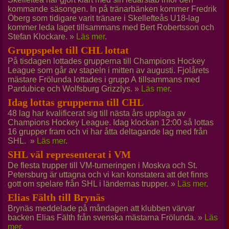
kommande säsongen. In på tränarbänken kommer Fredrik
Öberg som tidigare varit tränare i Skellefteås U18-lag
kommer leda laget tillsammans med Bert Robertsson och
Stefan Klockare. »
Läs mer
.
Gruppspelet till CHL lottat
På tisdagen lottades grupperna till Champions Hockey
League som går av stapeln i mitten av augusti. Fjolårets
mästare Frölunda lottades i grupp A tillsammans med
Pardubice och Wolfsburg Grizzlys. »
Läs mer
.
Idag lottas grupperna till CHL
48 lag har kvalificerat sig till nästa års upplaga av
Champions Hockey League. Idag klockan 12:00 så lottas
16 grupper fram och vi har åtta deltagande lag med från
SHL. »
Läs mer
.
SHL väl representerat i VM
De flesta trupper till VM-turneringen i Moskva och St.
Petersburg är uttagna och vi kan konstatera att det finns
gott om spelare från SHL i ländernas trupper. »
Läs mer
.
Elias Fälth till Brynäs
Brynäs meddelade på måndagen att klubben värvar
backen Elias Fälth från svenska mästarna Frölunda. »
Läs
mer
.