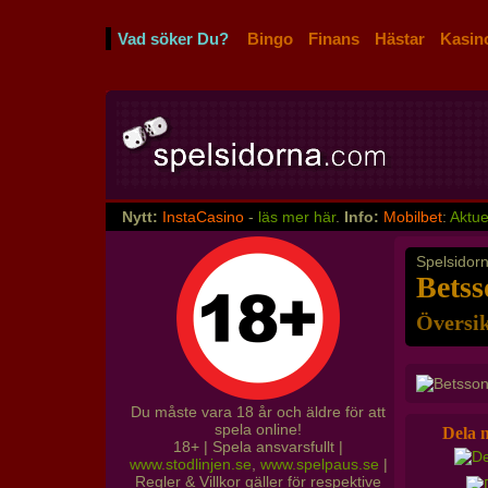
Vad söker Du?
Bingo
Finans
Hästar
Kasin
Nytt:
InstaCasino
-
läs mer här
.
Info:
Mobilbet
:
Aktue
Spelsidor
Betss
Översik
Du måste vara 18 år och äldre för att
spela online!
Dela 
18+ | Spela ansvarsfullt |
www.stodlinjen.se
,
www.spelpaus.se
|
Regler & Villkor gäller för respektive