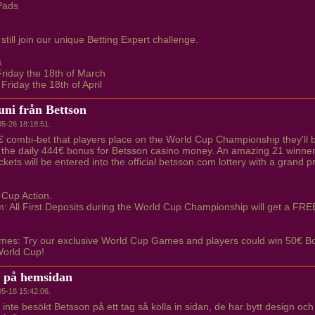
iPads
still join our unique Betting Expert challenge.
s
Friday the 18th of March
 Friday the 18th of April
uni från Bettson
5-26 18:18:51.
€ combi-bet that players place on the World Cup Championship they'll b
in the daily 444€ bonus for Betsson casino money. An amazing 21 winners
ckets will be entered into the official betsson.com lottery with a grand p
Cup Action.
: All First Deposits during the World Cup Championship will get a FR
es: Try our exclusive World Cup Games and players could win 50€ B
World Cup!
n på hemsidan
5-18 15:42:06.
inte besökt Betsson på ett tag så kolla in sidan, de har bytt design och