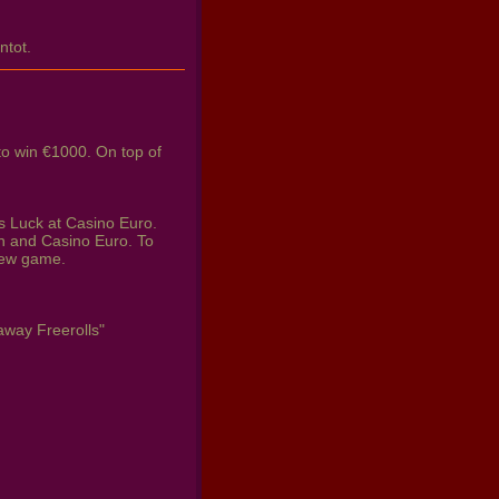
ntot.
to win €1000. On top of
 Luck at Casino Euro.
n and Casino Euro. To
 new game.
away Freerolls"