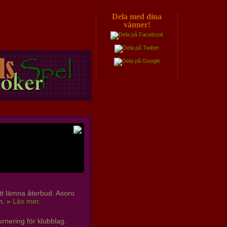
Dela med dina
vänner!
tt lämna återbud. Asoro
n. »
Läs mer
.
rnering för klubblag.