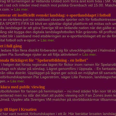
rag till turneringen är Vetlanda United som förra året kom tvåa i SM. V
ret i rad och inleder med match mot polska Grembach vid 15.00. Matche
r.com. »
Läs mer
.
terar ett inofficiellt svenskt landslag: e-sportlandslaget i fotboll
en av världens just nu snabbast växande sporter och för fotbollsintres
 EA SPORTS FIFA 18 blivit en självklar digital plattform att mötas och 
ella landslaget är att göra Sverige till en ledande nation när det gäller e-
lång sikt bygga den digitala landslagsfotbollen från gräsrots- till proffs
ndet blir i samband med etableringen av e-sportlandslaget ett av de för
ital fotboll och e-sport. »
Läs mer
.
et i full gång
ledare från flera distrikt förbereder sig för utvecklingslägret i Halmsta
ten Pia Sundhage njuter av att följa aktiviteten! »
Läs mer
.
onala flicklägret för "Spelarutbildning - en helhet"
i helgen det första regionala lägret för flickor inom ramen för Spelarutb
sdags och slutar på söndag. Lägret genomförs i Uppsala. - En fantastisk 
från olika distrikt. Upplägget på lägret ger också en möjlighet till samar
förbundskaptenen Pär Lagerström, säger Lilie Persson, landslagsche
ngen. »
Läs mer
.
 klara med public viewing
fotbollsfesten för fansen på hemmaplan – nu med städer från norr till s
esenterad men nu står det klart att public viewing och Fan Zones även 
meå. Upplev alla Sveriges VM-matcher på storbildsskärmar tillsamm
p till läger i Kroatien
t har varit svensk förbundskapten i ett år. Här berättar kroaten landsla