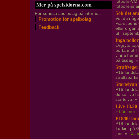
fotbolls-VM 
Mer på spelsidorna.com
fotbollens 
Sök det and
För seriösa spelbolag på internet:
Vet du någon
Promotion för spelbolag
Pia-stipendi
Feedback
eller organ
ut i septem
Inga nollor
Örgryte top
borta mot H
vinna hemm
på tisdag. 
Straffseger
P16-landsla
straffspark
Startelvan
P16-landsla
du se live 
startelva. »
Live 18.30 
»
Läs mer
.
P18/00-land
P18-landsla
Turkiet på G
juni. »
Läs 