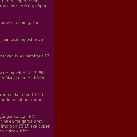
in den. Jag har varit
ör oss här i EM än, säger
försvinna som gäller.
i sin ordning och att allt
backen fyller nämligen 17
 av tre matcher i U17-EM.
om målvakt med en hållen
rades Irland med 1-0 i
rande målet prickades in
gångsrika lag - FC
inalen för fjärde året i
et. Imorgon 18.15 ska cupen
å pulsen inför