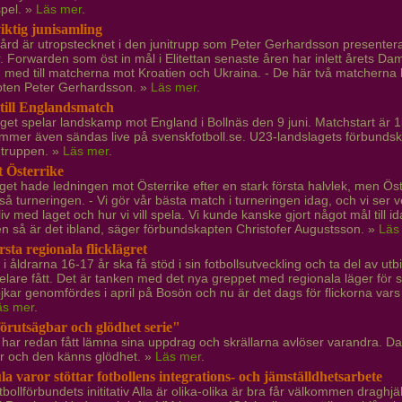
spel. »
Läs mer
.
viktig junisamling
rd är utropstecknet i den junitrupp som Peter Gerhardsson presenterat 
. Forwarden som öst in mål i Elitettan senaste åren har inlett årets D
 med till matcherna mot Kroatien och Ukraina. - De här två matcherna bl
pten Peter Gerhardsson. »
Läs mer
.
till Englandsmatch
get spelar landskamp mot England i Bollnäs den 9 juni. Matchstart är 
mer även sändas live på svenskfotboll.se. U23-landslagets förbundska
 truppen. »
Läs mer
.
t Österrike
get hade ledningen mot Österrike efter en stark första halvlek, men Ö
 turneringen. - Vi gör vår bästa match i turneringen idag, och vi ser ver
liv med laget och hur vi vill spela. Vi kunde kanske gjort något mål till id
 så är det ibland, säger förbundskapten Christofer Augustsson. »
Läs
rsta regionala flicklägret
 i åldrarna 16-17 år ska få stöd i sin fotbollsutveckling och ta del av utb
lare fått. Det är tanken med det nya greppet med regionala läger för sp
ojkar genomfördes i april på Bosön och nu är det dags för flickorna vars
äs mer
.
örutsägbar och glödhet serie"
 har redan fått lämna sina uppdrag och skrällarna avlöser varandra. D
r och den känns glödhet. »
Läs mer
.
a varor stöttar fotbollens integrations- och jämställdhetsarbete
ollförbundets inititativ Alla är olika-olika är bra får välkommen dragh