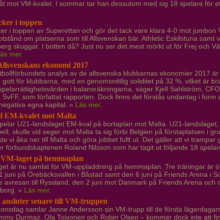
måt mot VM-kvalet. I sommar tar han dessutom med sig 18 spelare för ett
cker i toppen
ker i toppen av Superettan och gör det tack vare klara 4-0 mot jumbo
tstånd om platserna som till Allsvenskan bär. Athletic Eskilstuna samt 
erg skuggar. I botten då? Just nu ser det mest mörkt ut för Frej och
äs mer
.
Allsvenskans ekonomi 2017
bollförbundets analys av de allsvenska klubbarnas ekonomier 2017 är n
är gott för klubbarna, med en genomsnittlig soliditet på 32 %, vilket är bra
 spelarrättighetsvärden i balansräkningarna, säger Kjell Sahlström, CF
SvFF, som författat rapporten. Dock finns det förstås undantag i form 
negativa egna kapital. »
Läs mer
.
ll EM-kvalet mot Malta
spelar U21-landslaget EM-kval på bortaplan mot Malta. U21-landslaget, 
ell, skulle vid seger mot Malta ta sig förbi Belgien på förstaplatsen i gr
 vi åka ner till Malta och göra jobbet fullt ut. Det gäller att vi trampar
er förbundskaptenen Roland Nilsson som har tagit ut följande 18 spelar
u VM-laget på hemmaplan
get är nu samlat för VM-uppladdning på hemmaplan. Tre träningar är 
1 juni på Örebäcksvallen i Båstad samt den 6 juni på Friends Arena i So
e avresan till Ryssland, den 2 juni mot Danmark på Friends Arena och 
eborg. »
Läs mer
.
 ansluter senare till VM-truppen
d onsdag samlar Janne Andersson sin VM-trupp till de första lägerdagar
immy Durmaz, Ola Toivonen och Robin Olsen – kommer dock inte att fin