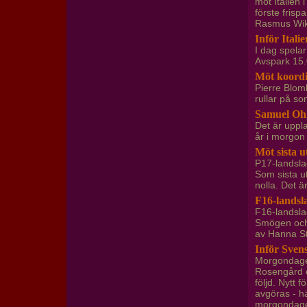
mot Italien 
förste frisp
Rasmus Wik
Inför Itali
I dag spelar
Avspark 15.
Möt koordi
Pierre Blomk
rullar på so
Samuel Ohls
Det är uppl
år i morgon
Möt sista 
P17-landslag
Som sista u
nolla. Det ä
F16-landsl
F16-landsla
Smögen och 
av Hanna St
Inför Sven
Morgondagen
Rosengård oc
följd. Nytt 
avgöras - h
morgondage