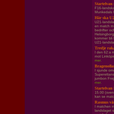
Startelvan
F16-landska
Munkedals I
Här ska U2
U21-landsla
en match mi
bedrifter o
Helsingborg 
kommer bli 
U21-landsla
Tredje rak
I den 62:a 
mot Linköpin
mer
.
Bragenolla
I sjunde om
Superettans
jumbon Frej 
mer
.
Startelvan 
15.00 (sven
kan se matc
Rasmus vän
I matchen mo
landslaget s