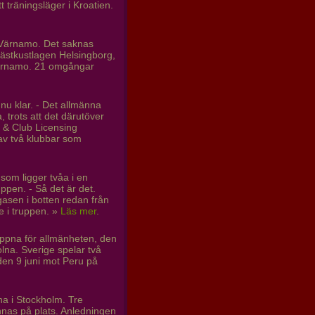
 träningsläger i Kroatien.
n Värnamo. Det saknas
västkustlagen Helsingborg,
 Värnamo. 21 omgångar
u klar. - Det allmänna
, trots att det därutöver
O & Club Licensing
av två klubbar som
som ligger tvåa i en
uppen. - Så det är det.
 gasen i botten redan från
e i truppen. »
Läs mer
.
öppna för allmänheten, den
lna. Sverige spelar två
den 9 juni mot Peru på
na i Stockholm. Tre
nas på plats. Anledningen