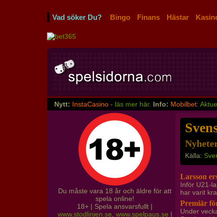
Vad söker Du?
Bingo
Finans
Hästar
Kasin
Nytt:
InstaCasino
-
läs mer här
.
Info:
Mobilbet
:
Aktue
Svens
Nyheter
Källa:
Sven
Larsson er
Inför U21-l
Du måste vara 18 år och äldre för att
har varit kr
spela online!
Premiär fö
18+ | Spela ansvarsfullt |
Under vecka
www.stodlinjen.se
,
www.spelpaus.se
|